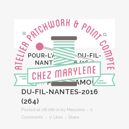
POUR-L’AMOUR-DU-FIL-
NANTES-2016 (264)
01 MAI
POUR-L’AMOUR-
DU-FIL-NANTES-2016
(264)
Posted at 08:08h
in
by
Marylène
0
Comments
0
Likes
Share