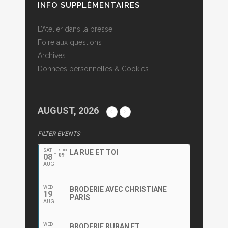
INFO SUPPLÉMENTAIRES
L’Atelier dans la presse
Foire aux questions
Archives
Données personnelles & Cookies
AUGUST, 2026
FILTER EVENTS
SAT
SUN
LA RUE ET TOI
08
09
AUG
WED
BRODERIE AVEC CHRISTIANE
19
PARIS
AUG
WED
BRODERIE RUBAN ET