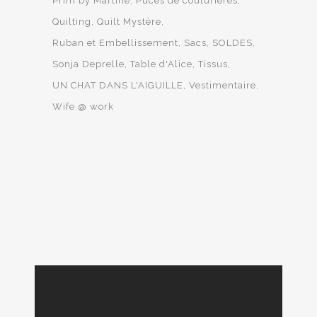
Prim by Martine
Puces de couturières
Quilting
Quilt Mystère
Ruban et Embellissement
Sacs
SOLDES
Sonja Deprelle
Table d'Alice
Tissus
UN CHAT DANS L'AIGUILLE
Vestimentaire
Wife @ work