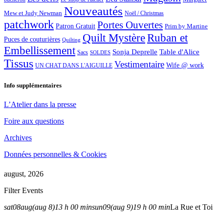
Nouveautés
Mew et Judy Newman
Noël / Christmas
patchwork
Portes Ouvertes
Patron Gratuit
Prim by Martine
Quilt Mystère
Ruban et
Puces de couturières
Quilting
Embellissement
Sonja Deprelle
Table d'Alice
Sacs
SOLDES
Tissus
Vestimentaire
Wife @ work
UN CHAT DANS L'AIGUILLE
Info supplémentaires
L’Atelier dans la presse
Foire aux questions
Archives
Données personnelles & Cookies
august, 2026
Filter Events
sat
08
aug
(aug 8)
13 h 00 min
sun
09
(aug 9)
19 h 00 min
La Rue et Toi