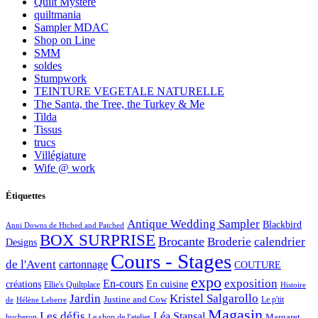
Quilt Mystère
quiltmania
Sampler MDAC
Shop on Line
SMM
soldes
Stumpwork
TEINTURE VEGETALE NATURELLE
The Santa, the Tree, the Turkey & Me
Tilda
Tissus
trucs
Villégiature
Wife @ work
Étiquettes
Antique Wedding Sampler
Blackbird
Anni Downs de Htched and Patched
BOX SURPRISE
Brocante
Broderie
calendrier
Designs
Cours - Stages
de l'Avent
cartonnage
COUTURE
expo
exposition
En-cours
créations
En cuisine
Ellie's Quiltplace
Histoire
Jardin
Kristel Salgarollo
Justine and Cow
Le p'tit
de
Hélène Leberre
Magasin
Les défis
Léa Stansal
Margaret
bucheron
Le shop de l'atelier