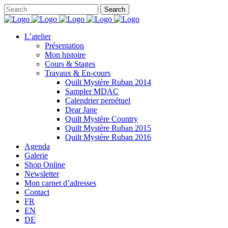
L’atelier
Présentation
Mon histoire
Cours & Stages
Travaux & En-cours
Quilt Mystère Ruban 2014
Sampler MDAC
Calendrier perpétuel
Dear Jane
Quilt Mystère Country
Quilt Mystère Ruban 2015
Quilt Mystère Ruban 2016
Agenda
Galerie
Shop Online
Newsletter
Mon carnet d’adresses
Contact
FR
EN
DE