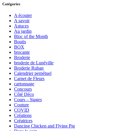
Catégories
A écouter
A savoir
Astuces
Au jardin
Bloc of the Month
Boutis
BOX
brocante
Broderie
broderie de Lunéville
Broderie Ruban
Calendrier perpétuel
Carnet de Fleurs
cartonnage
Concours
Côté Déco
Cours – Stages
Couture
COVID
Créations
Créatrices
Dancing Chicken and Flying Pig