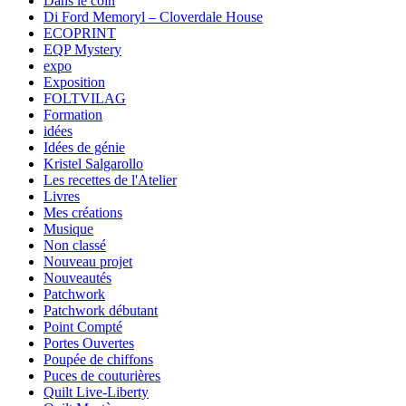
Dans le coin
Di Ford Memoryl – Cloverdale House
ECOPRINT
EQP Mystery
expo
Exposition
FOLTVILAG
Formation
idées
Idées de génie
Kristel Salgarollo
Les recettes de l'Atelier
Livres
Mes créations
Musique
Non classé
Nouveau projet
Nouveautés
Patchwork
Patchwork débutant
Point Compté
Portes Ouvertes
Poupée de chiffons
Puces de couturières
Quilt Live-Liberty