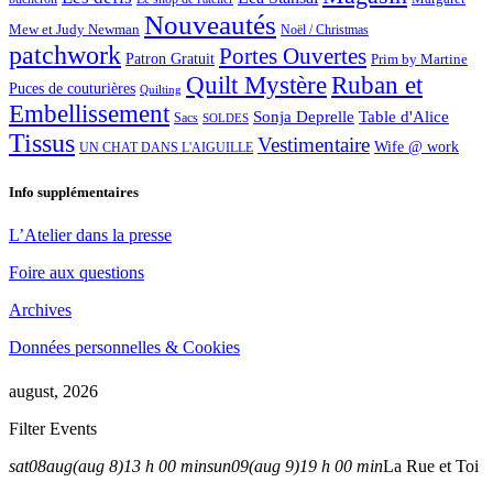
Nouveautés
Mew et Judy Newman
Noël / Christmas
patchwork
Portes Ouvertes
Patron Gratuit
Prim by Martine
Quilt Mystère
Ruban et
Puces de couturières
Quilting
Embellissement
Sonja Deprelle
Table d'Alice
Sacs
SOLDES
Tissus
Vestimentaire
Wife @ work
UN CHAT DANS L'AIGUILLE
Info supplémentaires
L’Atelier dans la presse
Foire aux questions
Archives
Données personnelles & Cookies
august, 2026
Filter Events
sat
08
aug
(aug 8)
13 h 00 min
sun
09
(aug 9)
19 h 00 min
La Rue et Toi