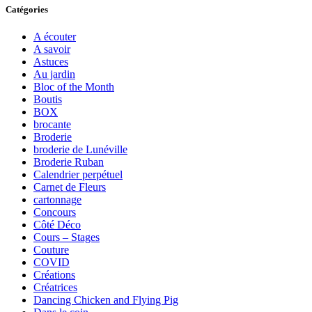
Catégories
A écouter
A savoir
Astuces
Au jardin
Bloc of the Month
Boutis
BOX
brocante
Broderie
broderie de Lunéville
Broderie Ruban
Calendrier perpétuel
Carnet de Fleurs
cartonnage
Concours
Côté Déco
Cours – Stages
Couture
COVID
Créations
Créatrices
Dancing Chicken and Flying Pig