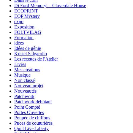
Dans le coin
Di Ford Memoryl – Cloverdale House
ECOPRINT
EQP Mystery
expo
Exposition
FOLTVILAG
Formation
idées
Idées de génie
Kristel Salgarollo
Les recettes de l'Atelier
Livres
Mes créations
Musique
Non classé
Nouveau projet
Nouveautés
Patchwork
Patchwork débutant
Point Compté
Portes Ouvertes
Poupée de chiffons
Puces de couturières
Quilt Live-Liberty