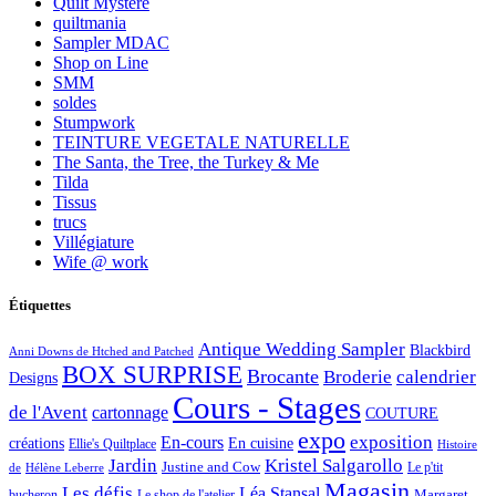
Quilt Mystère
quiltmania
Sampler MDAC
Shop on Line
SMM
soldes
Stumpwork
TEINTURE VEGETALE NATURELLE
The Santa, the Tree, the Turkey & Me
Tilda
Tissus
trucs
Villégiature
Wife @ work
Étiquettes
Antique Wedding Sampler
Blackbird
Anni Downs de Htched and Patched
BOX SURPRISE
Brocante
Broderie
calendrier
Designs
Cours - Stages
de l'Avent
cartonnage
COUTURE
expo
exposition
En-cours
créations
En cuisine
Ellie's Quiltplace
Histoire
Jardin
Kristel Salgarollo
Justine and Cow
Le p'tit
de
Hélène Leberre
Magasin
Les défis
Léa Stansal
Margaret
bucheron
Le shop de l'atelier