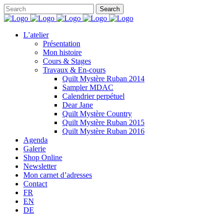
L’atelier
Présentation
Mon histoire
Cours & Stages
Travaux & En-cours
Quilt Mystère Ruban 2014
Sampler MDAC
Calendrier perpétuel
Dear Jane
Quilt Mystère Country
Quilt Mystère Ruban 2015
Quilt Mystère Ruban 2016
Agenda
Galerie
Shop Online
Newsletter
Mon carnet d’adresses
Contact
FR
EN
DE