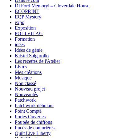
Dans le coin
Di Ford Memoryl – Cloverdale House
ECOPRINT
EQP Mystery
expo
Exposition
FOLTVILAG
Formation
idées
Idées de génie
Kristel Salgarollo
Les recettes de l'Atelier
Livres
Mes créations
Musique
Non classé
Nouveau projet
Nouveautés
Patchwork
Patchwork débutant
Point Compté
Portes Ouvertes
Poupée de chiffons
Puces de couturières
Quilt Live-Liberty