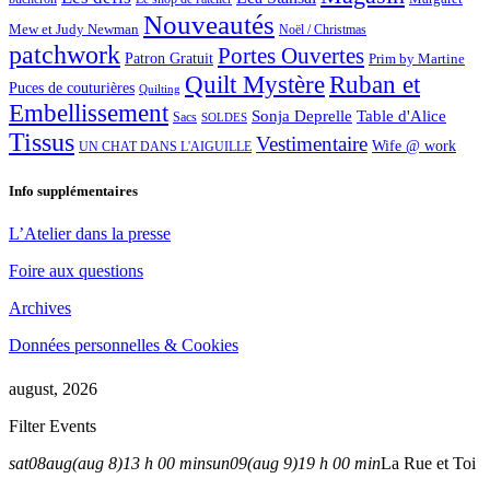
Nouveautés
Mew et Judy Newman
Noël / Christmas
patchwork
Portes Ouvertes
Patron Gratuit
Prim by Martine
Quilt Mystère
Ruban et
Puces de couturières
Quilting
Embellissement
Sonja Deprelle
Table d'Alice
Sacs
SOLDES
Tissus
Vestimentaire
Wife @ work
UN CHAT DANS L'AIGUILLE
Info supplémentaires
L’Atelier dans la presse
Foire aux questions
Archives
Données personnelles & Cookies
august, 2026
Filter Events
sat
08
aug
(aug 8)
13 h 00 min
sun
09
(aug 9)
19 h 00 min
La Rue et Toi