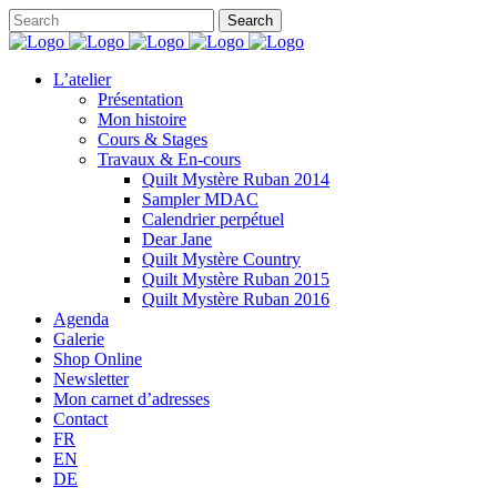
L’atelier
Présentation
Mon histoire
Cours & Stages
Travaux & En-cours
Quilt Mystère Ruban 2014
Sampler MDAC
Calendrier perpétuel
Dear Jane
Quilt Mystère Country
Quilt Mystère Ruban 2015
Quilt Mystère Ruban 2016
Agenda
Galerie
Shop Online
Newsletter
Mon carnet d’adresses
Contact
FR
EN
DE