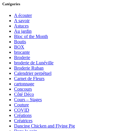
Catégories
A écouter
A savoir
Astuces
Au jardin
Bloc of the Month
Boutis
BOX
brocante
Broderie
broderie de Lunéville
Broderie Ruban
Calendrier perpétuel
Carnet de Fleurs
cartonnage
Concours
Côté Déco
Cours – Stages
Couture
COVID
Créations
Créatrices
Dancing Chicken and Flying Pig