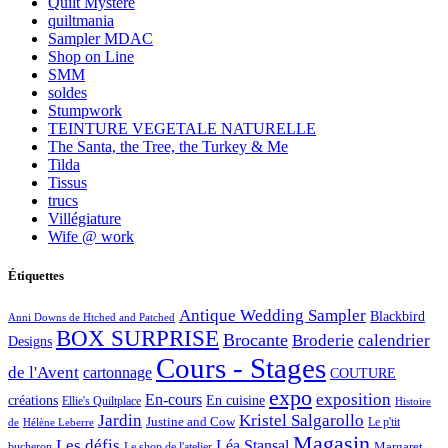
Quilt Mystère
quiltmania
Sampler MDAC
Shop on Line
SMM
soldes
Stumpwork
TEINTURE VEGETALE NATURELLE
The Santa, the Tree, the Turkey & Me
Tilda
Tissus
trucs
Villégiature
Wife @ work
Étiquettes
Antique Wedding Sampler
Blackbird
Anni Downs de Htched and Patched
BOX SURPRISE
Brocante
Broderie
calendrier
Designs
Cours - Stages
de l'Avent
cartonnage
COUTURE
expo
exposition
En-cours
créations
En cuisine
Ellie's Quiltplace
Histoire
Jardin
Kristel Salgarollo
Justine and Cow
Le p'tit
de
Hélène Leberre
Magasin
Les défis
Léa Stansal
Margaret
bucheron
Le shop de l'atelier