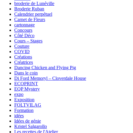
broderie de Lunéville
Broderie Ruban
Calendrier perpétuel
Carnet de Fleurs
cartonnage
Concours
Côté Déco
Cours – Stages
Couture
COVID
Créations
Créatrices
Dancing Chicken and Flying Pig
Dans le coin
Di Ford Memoryl – Cloverdale House
ECOPRINT
EQP Mystery
expo
Exposition
FOLTVILAG
Formation
idées
Idées de génie
Kristel Salgarollo
Les recettes de l'Atelier