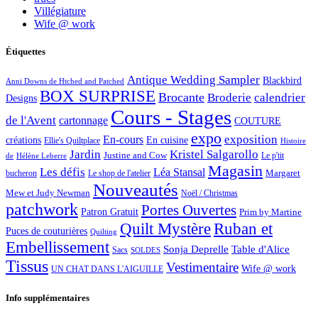
Villégiature
Wife @ work
Étiquettes
Antique Wedding Sampler
Blackbird
Anni Downs de Htched and Patched
BOX SURPRISE
Brocante
Broderie
calendrier
Designs
Cours - Stages
de l'Avent
cartonnage
COUTURE
expo
exposition
En-cours
créations
En cuisine
Ellie's Quiltplace
Histoire
Jardin
Kristel Salgarollo
Justine and Cow
Le p'tit
de
Hélène Leberre
Magasin
Les défis
Léa Stansal
Margaret
bucheron
Le shop de l'atelier
Nouveautés
Mew et Judy Newman
Noël / Christmas
patchwork
Portes Ouvertes
Patron Gratuit
Prim by Martine
Quilt Mystère
Ruban et
Puces de couturières
Quilting
Embellissement
Sonja Deprelle
Table d'Alice
Sacs
SOLDES
Tissus
Vestimentaire
Wife @ work
UN CHAT DANS L'AIGUILLE
Info supplémentaires