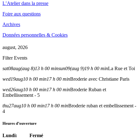
L’Atelier dans la presse
Foire aux questions
Archives
Données personnelles & Cookies
august, 2026
Filter Events
sat
08
aug
(aug 8)
13 h 00 min
sun
09
(aug 9)
19 h 00 min
La Rue et Toi
wed
19
aug
10 h 00 min
17 h 00 min
Broderie avec Christiane Paris
wed
26
aug
10 h 00 min
17 h 00 min
Broderie Ruban et
Embellissement - 5
thu
27
aug
10 h 00 min
17 h 00 min
Broderie ruban et embellissement -
4
Heures d’ouverture
Lundi: Fermé