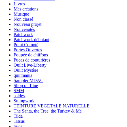
Livres
Mes créations
Musique
Non classé
Nouveau projet
Nouveautés
Patchwork
Patchwork débutant
Point Compté
Portes Ouvertes
Poupée de chiffons
Puces de couturières
Quilt Live-Liberty
Quilt Mystère
quiltmania
Sampler MDAC
Shop on Line
SMM
soldes
Stumpwork
TEINTURE VEGETALE NATURELLE
The Santa, the Tree, the Turkey & Me
Tilda
Tissus
trucs