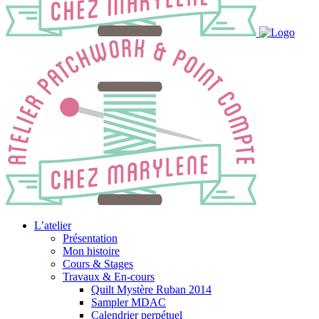
L’atelier
Présentation
Mon histoire
Cours & Stages
Travaux & En-cours
Quilt Mystère Ruban 2014
Sampler MDAC
Calendrier perpétuel