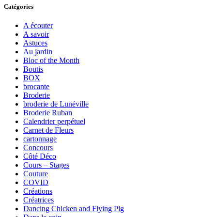
Catégories
A écouter
A savoir
Astuces
Au jardin
Bloc of the Month
Boutis
BOX
brocante
Broderie
broderie de Lunéville
Broderie Ruban
Calendrier perpétuel
Carnet de Fleurs
cartonnage
Concours
Côté Déco
Cours – Stages
Couture
COVID
Créations
Créatrices
Dancing Chicken and Flying Pig