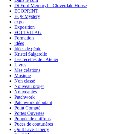
Dans le coin
Di Ford Memoryl – Cloverdale House
ECOPRINT
EQP Mystery
expo
Exposition
FOLTVILAG
Formation
idées
Idées de génie
Kristel Salgarollo
Les recettes de l'Atelier
Livres
Mes créations
Musique
Non classé
Nouveau projet
Nouveautés
Patchwork
Patchwork débutant
Point Compté
Portes Ouvertes
Poupée de chiffons
Puces de couturières
Quilt Live-Liberty