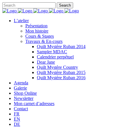
L’atelier
Présentation
Mon histoire
Cours & Stages
Travaux & En-cours
Quilt Mystère Ruban 2014
Sampler MDAC
Calendrier perpétuel
Dear Jane
Quilt Mystère Country
Quilt Mystère Ruban 2015
Quilt Mystère Ruban 2016
Agenda
Galerie
Shop Online
Newsletter
Mon carnet d’adresses
Contact
FR
EN
DE