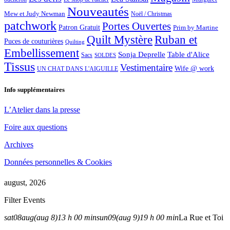
Nouveautés
Mew et Judy Newman
Noël / Christmas
patchwork
Portes Ouvertes
Patron Gratuit
Prim by Martine
Quilt Mystère
Ruban et
Puces de couturières
Quilting
Embellissement
Sonja Deprelle
Table d'Alice
Sacs
SOLDES
Tissus
Vestimentaire
Wife @ work
UN CHAT DANS L'AIGUILLE
Info supplémentaires
L’Atelier dans la presse
Foire aux questions
Archives
Données personnelles & Cookies
august, 2026
Filter Events
sat
08
aug
(aug 8)
13 h 00 min
sun
09
(aug 9)
19 h 00 min
La Rue et Toi