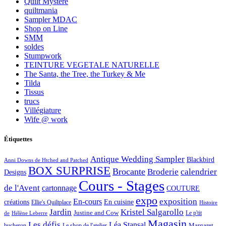
Quilt Mystère
quiltmania
Sampler MDAC
Shop on Line
SMM
soldes
Stumpwork
TEINTURE VEGETALE NATURELLE
The Santa, the Tree, the Turkey & Me
Tilda
Tissus
trucs
Villégiature
Wife @ work
Étiquettes
Antique Wedding Sampler
Blackbird
Anni Downs de Htched and Patched
BOX SURPRISE
Brocante
Broderie
calendrier
Designs
Cours - Stages
de l'Avent
cartonnage
COUTURE
expo
exposition
En-cours
créations
En cuisine
Ellie's Quiltplace
Histoire
Jardin
Kristel Salgarollo
Justine and Cow
Le p'tit
de
Hélène Leberre
Magasin
Les défis
Léa Stansal
Margaret
bucheron
Le shop de l'atelier