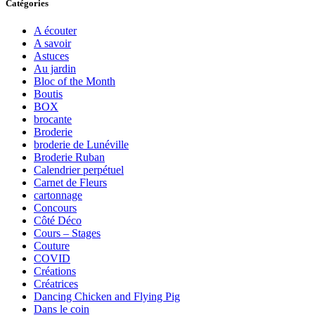
Catégories
A écouter
A savoir
Astuces
Au jardin
Bloc of the Month
Boutis
BOX
brocante
Broderie
broderie de Lunéville
Broderie Ruban
Calendrier perpétuel
Carnet de Fleurs
cartonnage
Concours
Côté Déco
Cours – Stages
Couture
COVID
Créations
Créatrices
Dancing Chicken and Flying Pig
Dans le coin