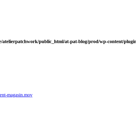
/atelierpatchwork/public_html/at-pat-blog/prod/wp-content/plugin
ment-magasin.mov