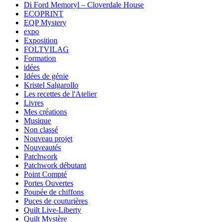
Di Ford Memoryl – Cloverdale House
ECOPRINT
EQP Mystery
expo
Exposition
FOLTVILAG
Formation
idées
Idées de génie
Kristel Salgarollo
Les recettes de l'Atelier
Livres
Mes créations
Musique
Non classé
Nouveau projet
Nouveautés
Patchwork
Patchwork débutant
Point Compté
Portes Ouvertes
Poupée de chiffons
Puces de couturières
Quilt Live-Liberty
Quilt Mystère