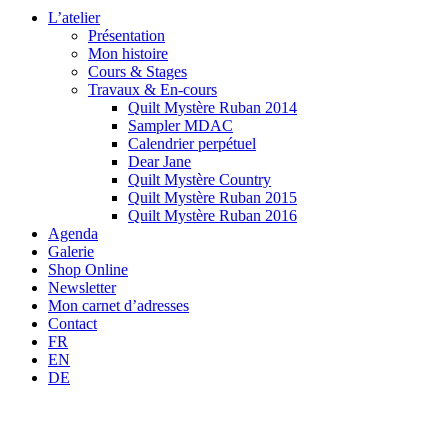
L’atelier
Présentation
Mon histoire
Cours & Stages
Travaux & En-cours
Quilt Mystère Ruban 2014
Sampler MDAC
Calendrier perpétuel
Dear Jane
Quilt Mystère Country
Quilt Mystère Ruban 2015
Quilt Mystère Ruban 2016
Agenda
Galerie
Shop Online
Newsletter
Mon carnet d’adresses
Contact
FR
EN
DE