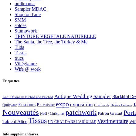
quiltmania
Sampler MDAC
Shop on Line
SMM
soldes
Stumpwork
TEINTURE VEGETALE NATURELLE
The Santa, the Tree, the Turkey & Me
Tilda
Tissus
trucs
Villégiature
Wife @ work
Étiquettes
Antique Wedding Sampler
Blackbird De
Anni Downs de Htched and Patched
expo
exposition
J
En-cours
En cuisine
Quiltplace
Histoire de
Hélène Leberre
Nouveautés
patchwork
Port
Patron Gratuit
Noël / Christmas
Tissus
Vestimentaire
Table d'Alice
Wif
UN CHAT DANS L'AIGUILLE
Info supplémentaires