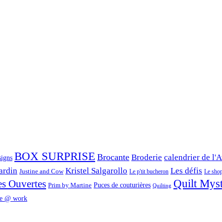
BOX SURPRISE
Brocante
Broderie
calendrier de l'
signs
ardin
Kristel Salgarollo
Les défis
Justine and Cow
Le p'tit bucheron
Le shop 
Quilt Mys
es Ouvertes
Prim by Martine
Puces de couturières
Quilting
e @ work