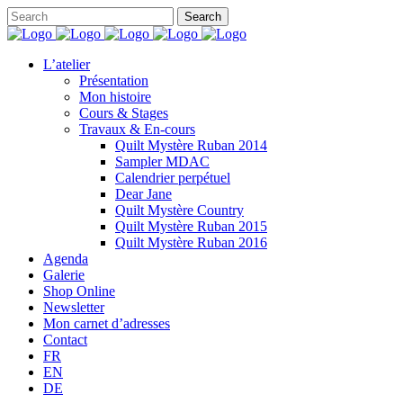
L’atelier
Présentation
Mon histoire
Cours & Stages
Travaux & En-cours
Quilt Mystère Ruban 2014
Sampler MDAC
Calendrier perpétuel
Dear Jane
Quilt Mystère Country
Quilt Mystère Ruban 2015
Quilt Mystère Ruban 2016
Agenda
Galerie
Shop Online
Newsletter
Mon carnet d’adresses
Contact
FR
EN
DE