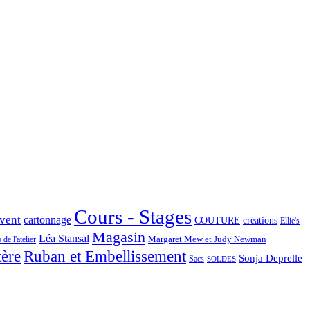
Cours - Stages
Avent
cartonnage
COUTURE
créations
Ellie's
Magasin
Léa Stansal
Margaret Mew et Judy Newman
de l'atelier
tère
Ruban et Embellissement
Sonja Deprelle
Sacs
SOLDES