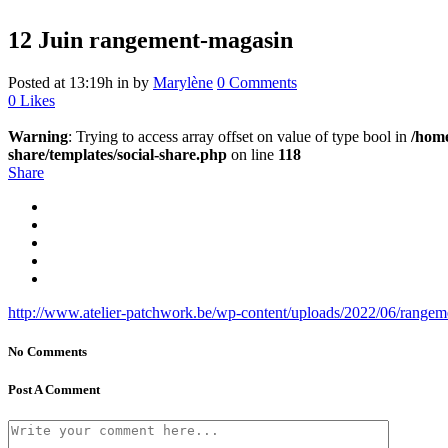
12 Juin
rangement-magasin
Posted at 13:19h
in
by
Marylène
0 Comments
0
Likes
Warning
: Trying to access array offset on value of type bool in
/home
share/templates/social-share.php
on line
118
Share
http://www.atelier-patchwork.be/wp-content/uploads/2022/06/range
No Comments
Post A Comment