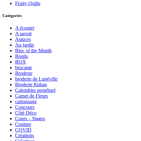
Fruity Quilts
Catégories
A écouter
A savoir
Astuces
Au jardin
Bloc of the Month
Boutis
BOX
brocante
Broderie
broderie de Lunéville
Broderie Ruban
Calendrier perpétuel
Carnet de Fleurs
cartonnage
Concours
Côté Déco
Cours – Stages
Couture
COVID
Créations