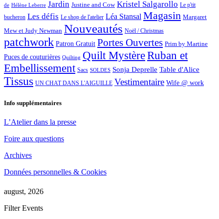
Jardin
Kristel Salgarollo
Justine and Cow
Le p'tit
de
Hélène Leberre
Magasin
Les défis
Léa Stansal
Margaret
bucheron
Le shop de l'atelier
Nouveautés
Mew et Judy Newman
Noël / Christmas
patchwork
Portes Ouvertes
Patron Gratuit
Prim by Martine
Quilt Mystère
Ruban et
Puces de couturières
Quilting
Embellissement
Sonja Deprelle
Table d'Alice
Sacs
SOLDES
Tissus
Vestimentaire
Wife @ work
UN CHAT DANS L'AIGUILLE
Info supplémentaires
L’Atelier dans la presse
Foire aux questions
Archives
Données personnelles & Cookies
august, 2026
Filter Events