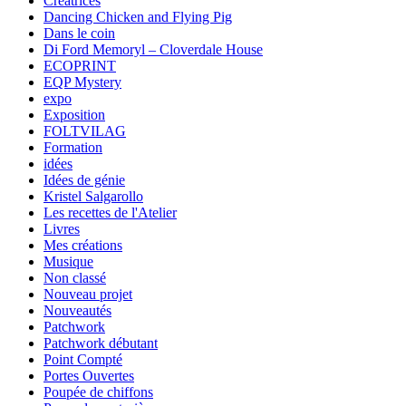
Créatrices
Dancing Chicken and Flying Pig
Dans le coin
Di Ford Memoryl – Cloverdale House
ECOPRINT
EQP Mystery
expo
Exposition
FOLTVILAG
Formation
idées
Idées de génie
Kristel Salgarollo
Les recettes de l'Atelier
Livres
Mes créations
Musique
Non classé
Nouveau projet
Nouveautés
Patchwork
Patchwork débutant
Point Compté
Portes Ouvertes
Poupée de chiffons