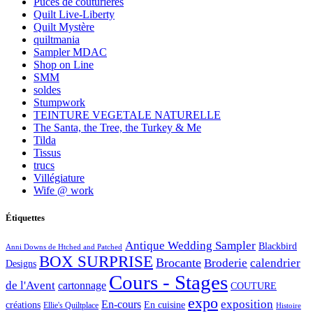
Puces de couturières
Quilt Live-Liberty
Quilt Mystère
quiltmania
Sampler MDAC
Shop on Line
SMM
soldes
Stumpwork
TEINTURE VEGETALE NATURELLE
The Santa, the Tree, the Turkey & Me
Tilda
Tissus
trucs
Villégiature
Wife @ work
Étiquettes
Antique Wedding Sampler
Blackbird
Anni Downs de Htched and Patched
BOX SURPRISE
Brocante
Broderie
calendrier
Designs
Cours - Stages
de l'Avent
cartonnage
COUTURE
expo
exposition
En-cours
créations
En cuisine
Ellie's Quiltplace
Histoire