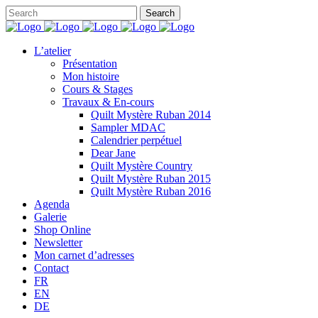
L’atelier
Présentation
Mon histoire
Cours & Stages
Travaux & En-cours
Quilt Mystère Ruban 2014
Sampler MDAC
Calendrier perpétuel
Dear Jane
Quilt Mystère Country
Quilt Mystère Ruban 2015
Quilt Mystère Ruban 2016
Agenda
Galerie
Shop Online
Newsletter
Mon carnet d’adresses
Contact
FR
EN
DE