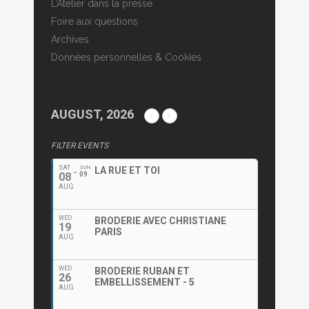
L’Atelier dans la presse
Foire aux questions
Archives
Données personnelles & Cookies
AUGUST, 2026
FILTER EVENTS
SAT
SUN
LA RUE ET TOI
08
09
AUG
WED
BRODERIE AVEC CHRISTIANE
19
PARIS
AUG
WED
BRODERIE RUBAN ET
26
EMBELLISSEMENT - 5
AUG