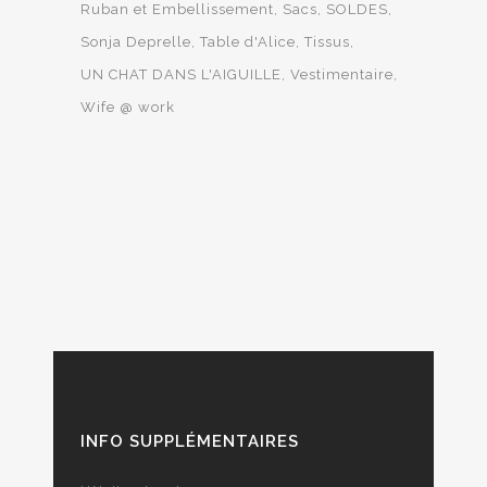
Ruban et Embellissement
Sacs
SOLDES
Sonja Deprelle
Table d'Alice
Tissus
UN CHAT DANS L'AIGUILLE
Vestimentaire
Wife @ work
INFO SUPPLÉMENTAIRES