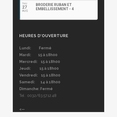
THU
BRODERIE RUBAN ET
27
EMBELLISSEMENT - 4
AUG
HEURES D’OUVERTURE
Lundi: Fermé
Mardi: 15 à 18h00
Mercredi: 15 à 18h00
Jeudi: 15 à 18h00
Vendredi: 15 à 18h00
Samedi: 14 à 18h00
Dimanche: Fermé
Tel : 0032/63.57.12.48
<—
Magasin ouvert l’été, sauf si indiqué dans