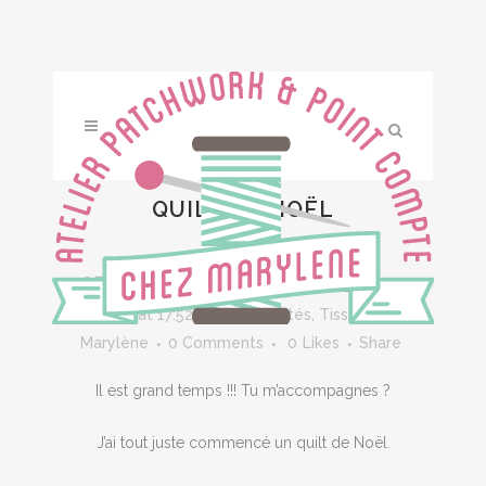
QUILT DE NOËL
17 NOV
QUILT DE NOËL
Posted at 17:52h
in
Nouveautés
,
Tissus
by
Marylène
0 Comments
0
Likes
Share
Il est grand temps !!! Tu m’accompagnes ?
J’ai tout juste commencé un quilt de Noël.