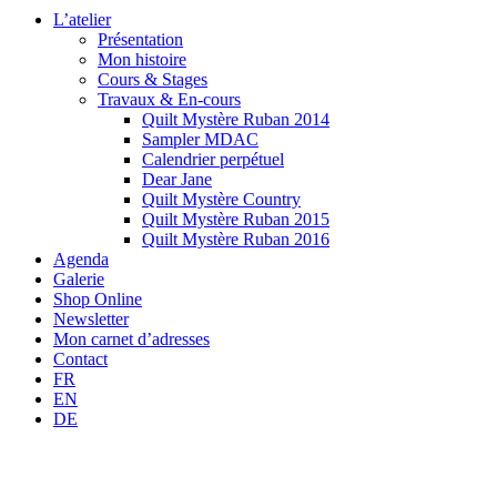
L’atelier
Présentation
Mon histoire
Cours & Stages
Travaux & En-cours
Quilt Mystère Ruban 2014
Sampler MDAC
Calendrier perpétuel
Dear Jane
Quilt Mystère Country
Quilt Mystère Ruban 2015
Quilt Mystère Ruban 2016
Agenda
Galerie
Shop Online
Newsletter
Mon carnet d’adresses
Contact
FR
EN
DE