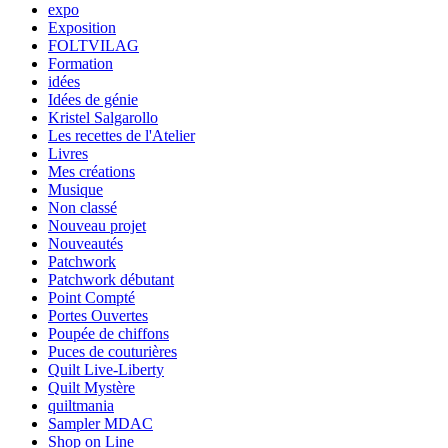
expo
Exposition
FOLTVILAG
Formation
idées
Idées de génie
Kristel Salgarollo
Les recettes de l'Atelier
Livres
Mes créations
Musique
Non classé
Nouveau projet
Nouveautés
Patchwork
Patchwork débutant
Point Compté
Portes Ouvertes
Poupée de chiffons
Puces de couturières
Quilt Live-Liberty
Quilt Mystère
quiltmania
Sampler MDAC
Shop on Line