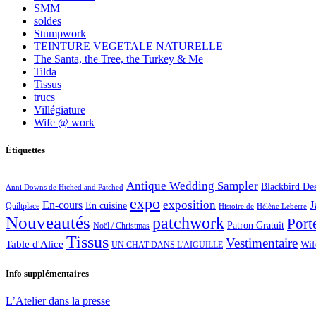
SMM
soldes
Stumpwork
TEINTURE VEGETALE NATURELLE
The Santa, the Tree, the Turkey & Me
Tilda
Tissus
trucs
Villégiature
Wife @ work
Étiquettes
Antique Wedding Sampler
Blackbird De
Anni Downs de Htched and Patched
expo
exposition
J
En-cours
En cuisine
Quiltplace
Histoire de
Hélène Leberre
Nouveautés
patchwork
Port
Patron Gratuit
Noël / Christmas
Tissus
Vestimentaire
Table d'Alice
Wif
UN CHAT DANS L'AIGUILLE
Info supplémentaires
L’Atelier dans la presse