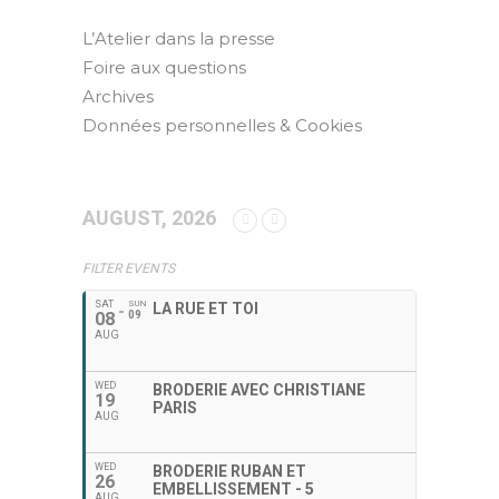
L’Atelier dans la presse
Foire aux questions
Archives
Données personnelles & Cookies
AUGUST, 2026
FILTER EVENTS
SAT
SUN
LA RUE ET TOI
08
09
AUG
WED
BRODERIE AVEC CHRISTIANE
19
PARIS
AUG
WED
BRODERIE RUBAN ET
26
EMBELLISSEMENT - 5
AUG