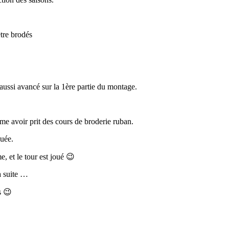
être brodés
aussi avancé sur la 1ère partie du montage.
me avoir prit des cours de broderie ruban.
quée.
e, et le tour est joué 😉
a suite …
s 😉