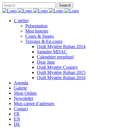
L’atelier
Présentation
Mon histoire
Cours & Stages
Travaux & En-cours
Quilt Mystère Ruban 2014
Sampler MDAC
Calendrier perpétuel
Dear Jane
Quilt Mystère Country
Quilt Mystère Ruban 2015
Quilt Mystère Ruban 2016
Agenda
Galerie
Shop Online
Newsletter
Mon carnet d’adresses
Contact
FR
EN
DE