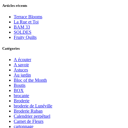
Articles récents
Terrace Blooms
La Rue et Toi
BAM 33
SOLDES
Fruity Quilts
Catégories
A écouter
A savoir
Astuces
Au jardin
Bloc of the Month
Boutis
BOX
brocante
Broderie
broderie de Lunéville
Broderie Ruban
Calendrier perpétuel
Carnet de Fleurs
cartonnage