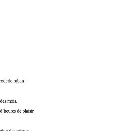
roderie ruban !
 des mois.
d’heures de plaisir.
ction des saisons.