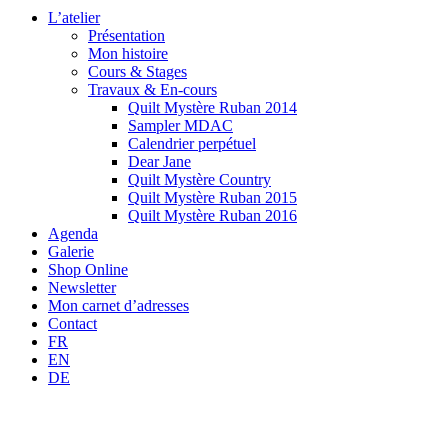
L’atelier
Présentation
Mon histoire
Cours & Stages
Travaux & En-cours
Quilt Mystère Ruban 2014
Sampler MDAC
Calendrier perpétuel
Dear Jane
Quilt Mystère Country
Quilt Mystère Ruban 2015
Quilt Mystère Ruban 2016
Agenda
Galerie
Shop Online
Newsletter
Mon carnet d’adresses
Contact
FR
EN
DE