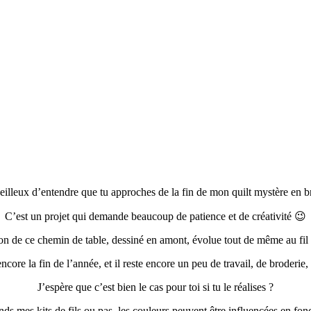
eilleux d’entendre que tu approches de la fin de mon quilt mystère en b
C’est un projet qui demande beaucoup de patience et de créativité 😉
on de ce chemin de table, dessiné en amont, évolue tout de même au fil
ncore la fin de l’année, et il reste encore un peu de travail, de broderie, 
J’espère que c’est bien le cas pour toi si tu le réalises ?
ds mes kits de fils ou pas, les couleurs peuvent être influencées en fon