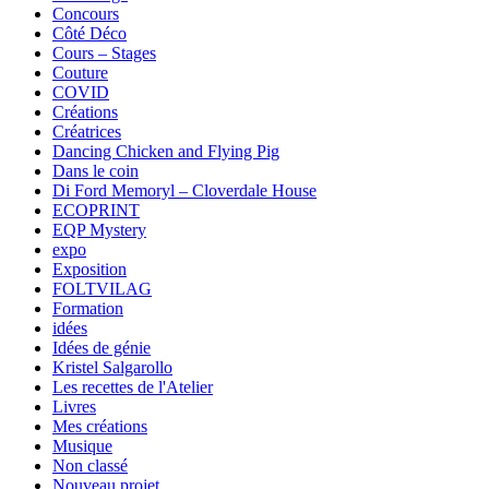
Concours
Côté Déco
Cours – Stages
Couture
COVID
Créations
Créatrices
Dancing Chicken and Flying Pig
Dans le coin
Di Ford Memoryl – Cloverdale House
ECOPRINT
EQP Mystery
expo
Exposition
FOLTVILAG
Formation
idées
Idées de génie
Kristel Salgarollo
Les recettes de l'Atelier
Livres
Mes créations
Musique
Non classé
Nouveau projet