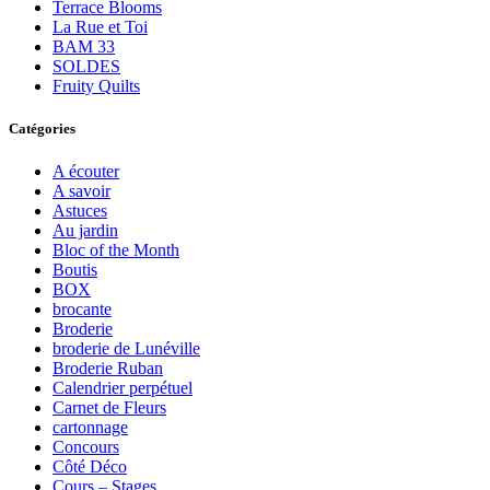
Terrace Blooms
La Rue et Toi
BAM 33
SOLDES
Fruity Quilts
Catégories
A écouter
A savoir
Astuces
Au jardin
Bloc of the Month
Boutis
BOX
brocante
Broderie
broderie de Lunéville
Broderie Ruban
Calendrier perpétuel
Carnet de Fleurs
cartonnage
Concours
Côté Déco
Cours – Stages