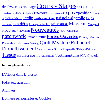
Cours - Stages
de l'Avent
cartonnage
COUTURE
expo
exposition
En-cours
créations
En cuisine
Ellie's Quiltplace
Histoire
Jardin
Kristel Salgarollo
Justine and Cow
Le p'tit
de
Hélène Leberre
Magasin
Les défis
Léa Stansal
Margaret
bucheron
Le shop de l'atelier
Nouveautés
Mew et Judy Newman
Noël / Christmas
patchwork
Portes Ouvertes
Patron Gratuit
Prim by Martine
Quilt Mystère
Ruban et
Puces de couturières
Quilting
Embellissement
Sonja Deprelle
Table d'Alice
Sacs
SOLDES
Tissus
Vestimentaire
Wife @ work
UN CHAT DANS L'AIGUILLE
Info supplémentaires
L’Atelier dans la presse
Foire aux questions
Archives
Données personnelles & Cookies