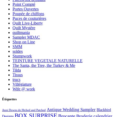
Point Compté
Portes Ouvertes
Poupée de chiffons
Puces de couturières
Quilt Live-Liberty
Quilt Mystère
quiltmania
Sampler MDAC
Shop on Line
SMM
soldes
Stumpwork
TEINTURE VEGETALE NATURELLE
The Santa, the Tree, the Turkey & Me
Tilda
Tissus
trucs
Villégiature
Wife @ work
Étiquettes
Antique Wedding Sampler
Blackbird
Anni Downs de Htched and Patched
BOX SURPRISE
Brocante
Broderie
calendrier
Designs