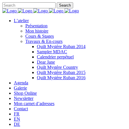
L’atelier
Présentation
Mon histoire
Cours & Stages
Travaux & En-cours
Quilt Mystère Ruban 2014
Sampler MDAC
Calendrier perpétuel
Dear Jane
Quilt Mystère Country
Quilt Mystère Ruban 2015
Quilt Mystère Ruban 2016
Agenda
Galerie
Shop Online
Newsletter
Mon carnet d’adresses
Contact
FR
EN
DE