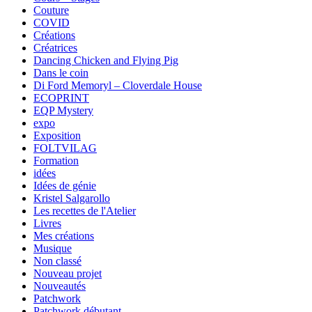
Couture
COVID
Créations
Créatrices
Dancing Chicken and Flying Pig
Dans le coin
Di Ford Memoryl – Cloverdale House
ECOPRINT
EQP Mystery
expo
Exposition
FOLTVILAG
Formation
idées
Idées de génie
Kristel Salgarollo
Les recettes de l'Atelier
Livres
Mes créations
Musique
Non classé
Nouveau projet
Nouveautés
Patchwork
Patchwork débutant