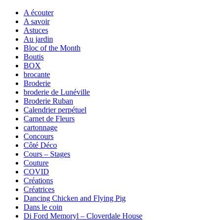
A écouter
A savoir
Astuces
Au jardin
Bloc of the Month
Boutis
BOX
brocante
Broderie
broderie de Lunéville
Broderie Ruban
Calendrier perpétuel
Carnet de Fleurs
cartonnage
Concours
Côté Déco
Cours – Stages
Couture
COVID
Créations
Créatrices
Dancing Chicken and Flying Pig
Dans le coin
Di Ford Memoryl – Cloverdale House