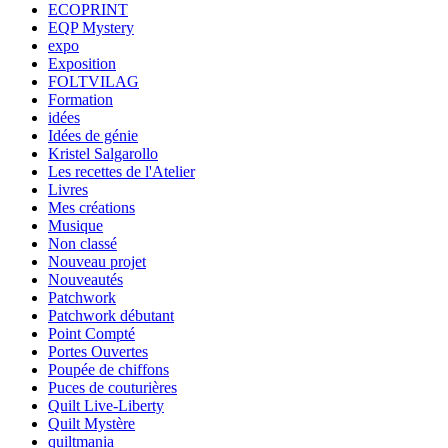
ECOPRINT
EQP Mystery
expo
Exposition
FOLTVILAG
Formation
idées
Idées de génie
Kristel Salgarollo
Les recettes de l'Atelier
Livres
Mes créations
Musique
Non classé
Nouveau projet
Nouveautés
Patchwork
Patchwork débutant
Point Compté
Portes Ouvertes
Poupée de chiffons
Puces de couturières
Quilt Live-Liberty
Quilt Mystère
quiltmania