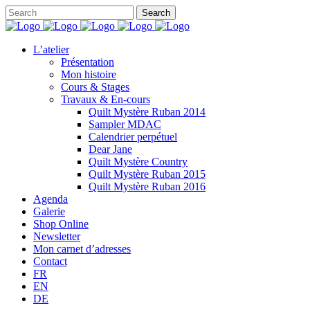
L’atelier
Présentation
Mon histoire
Cours & Stages
Travaux & En-cours
Quilt Mystère Ruban 2014
Sampler MDAC
Calendrier perpétuel
Dear Jane
Quilt Mystère Country
Quilt Mystère Ruban 2015
Quilt Mystère Ruban 2016
Agenda
Galerie
Shop Online
Newsletter
Mon carnet d’adresses
Contact
FR
EN
DE