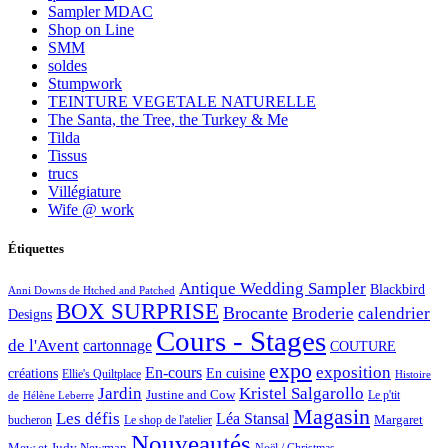
Sampler MDAC
Shop on Line
SMM
soldes
Stumpwork
TEINTURE VEGETALE NATURELLE
The Santa, the Tree, the Turkey & Me
Tilda
Tissus
trucs
Villégiature
Wife @ work
Étiquettes
Antique Wedding Sampler
Blackbird
Anni Downs de Htched and Patched
BOX SURPRISE
Brocante
Broderie
calendrier
Designs
Cours - Stages
de l'Avent
cartonnage
COUTURE
expo
exposition
En-cours
créations
En cuisine
Ellie's Quiltplace
Histoire
Jardin
Kristel Salgarollo
Justine and Cow
Le p'tit
de
Hélène Leberre
Magasin
Les défis
Léa Stansal
Margaret
bucheron
Le shop de l'atelier
Nouveautés
Mew et Judy Newman