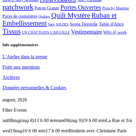
Noël / Christmas
patchwork
Portes Ouvertes
Patron Gratuit
Prim by Martine
Quilt Mystère
Ruban et
Puces de couturières
Quilting
Embellissement
Sonja Deprelle
Table d'Alice
Sacs
SOLDES
Tissus
Vestimentaire
Wife @ work
UN CHAT DANS L'AIGUILLE
Info supplémentaires
L’Atelier dans la presse
Foire aux questions
Archives
Données personnelles & Cookies
august, 2026
Filter Events
sat
08
aug
(aug 8)
13 h 00 min
sun
09
(aug 9)
19 h 00 min
La Rue et Toi
wed
19
aug
10 h 00 min
17 h 00 min
Broderie avec Christiane Paris