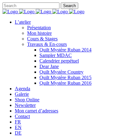
L’atelier
Présentation
Mon histoire
Cours & Stages
Travaux & En-cours
Quilt Mystère Ruban 2014
Sampler MDAC
Calendrier perpétuel
Dear Jane
Quilt Mystère Country
Quilt Mystère Ruban 2015
Quilt Mystère Ruban 2016
Agenda
Galerie
Shop Online
Newsletter
Mon carnet d’adresses
Contact
FR
EN
DE