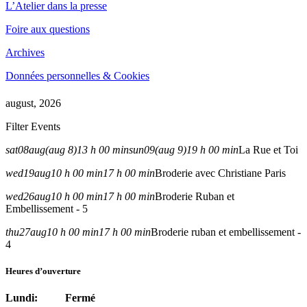
L’Atelier dans la presse
Foire aux questions
Archives
Données personnelles & Cookies
august, 2026
Filter Events
sat
08
aug
(aug 8)
13 h 00 min
sun
09
(aug 9)
19 h 00 min
La Rue et Toi
wed
19
aug
10 h 00 min
17 h 00 min
Broderie avec Christiane Paris
wed
26
aug
10 h 00 min
17 h 00 min
Broderie Ruban et
Embellissement - 5
thu
27
aug
10 h 00 min
17 h 00 min
Broderie ruban et embellissement -
4
Heures d’ouverture
Lundi: Fermé