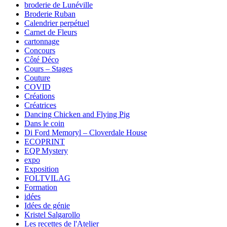
broderie de Lunéville
Broderie Ruban
Calendrier perpétuel
Carnet de Fleurs
cartonnage
Concours
Côté Déco
Cours – Stages
Couture
COVID
Créations
Créatrices
Dancing Chicken and Flying Pig
Dans le coin
Di Ford Memoryl – Cloverdale House
ECOPRINT
EQP Mystery
expo
Exposition
FOLTVILAG
Formation
idées
Idées de génie
Kristel Salgarollo
Les recettes de l'Atelier