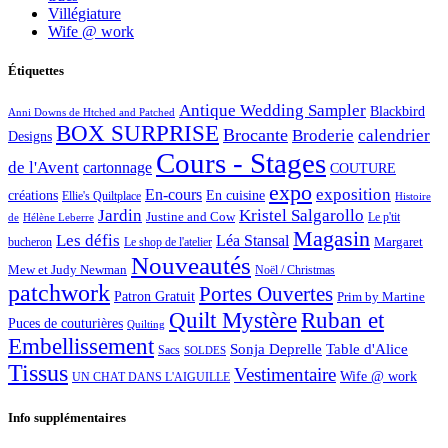
Villégiature
Wife @ work
Étiquettes
Antique Wedding Sampler
Blackbird
Anni Downs de Htched and Patched
BOX SURPRISE
Brocante
Broderie
calendrier
Designs
Cours - Stages
de l'Avent
cartonnage
COUTURE
expo
exposition
En-cours
créations
En cuisine
Ellie's Quiltplace
Histoire
Jardin
Kristel Salgarollo
Justine and Cow
Le p'tit
de
Hélène Leberre
Magasin
Les défis
Léa Stansal
Margaret
bucheron
Le shop de l'atelier
Nouveautés
Mew et Judy Newman
Noël / Christmas
patchwork
Portes Ouvertes
Patron Gratuit
Prim by Martine
Quilt Mystère
Ruban et
Puces de couturières
Quilting
Embellissement
Sonja Deprelle
Table d'Alice
Sacs
SOLDES
Tissus
Vestimentaire
Wife @ work
UN CHAT DANS L'AIGUILLE
Info supplémentaires