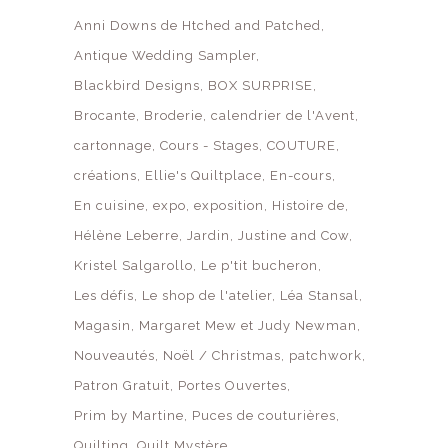
Anni Downs de Htched and Patched
Antique Wedding Sampler
Blackbird Designs
BOX SURPRISE
Brocante
Broderie
calendrier de l'Avent
cartonnage
Cours - Stages
COUTURE
créations
Ellie's Quiltplace
En-cours
En cuisine
expo
exposition
Histoire de
Hélène Leberre
Jardin
Justine and Cow
Kristel Salgarollo
Le p'tit bucheron
Les défis
Le shop de l'atelier
Léa Stansal
Magasin
Margaret Mew et Judy Newman
Nouveautés
Noël / Christmas
patchwork
Patron Gratuit
Portes Ouvertes
Prim by Martine
Puces de couturières
Quilting
Quilt Mystère