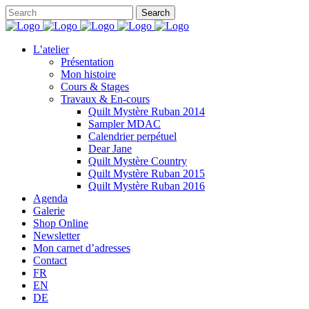
L’atelier
Présentation
Mon histoire
Cours & Stages
Travaux & En-cours
Quilt Mystère Ruban 2014
Sampler MDAC
Calendrier perpétuel
Dear Jane
Quilt Mystère Country
Quilt Mystère Ruban 2015
Quilt Mystère Ruban 2016
Agenda
Galerie
Shop Online
Newsletter
Mon carnet d’adresses
Contact
FR
EN
DE