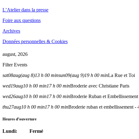
L’Atelier dans la presse
Foire aux questions
Archives
Données personnelles & Cookies
august, 2026
Filter Events
sat
08
aug
(aug 8)
13 h 00 min
sun
09
(aug 9)
19 h 00 min
La Rue et Toi
wed
19
aug
10 h 00 min
17 h 00 min
Broderie avec Christiane Paris
wed
26
aug
10 h 00 min
17 h 00 min
Broderie Ruban et Embellissement 
thu
27
aug
10 h 00 min
17 h 00 min
Broderie ruban et embellissement - 
Heures d’ouverture
Lundi: Fermé