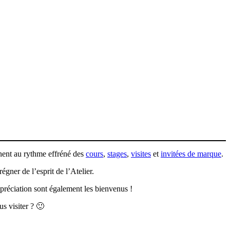
ainent au rythme effréné des
cours
,
stages
,
visites
et
invitées de marque
.
gner de l’esprit de l’Atelier.
préciation sont également les bienvenus !
s visiter ? 🙂