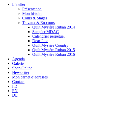
L’atelier
Présentation
Mon histoire
Cours & Stages
Travaux & En-cours
Quilt Mystère Ruban 2014
Sampler MDAC
Calendrier perpétuel
Dear Jane
Quilt Mystère Country
Quilt Mystère Ruban 2015
Quilt Mystère Ruban 2016
Agenda
Galerie
Shop Online
Newsletter
Mon carnet d’adresses
Contact
FR
EN
DE