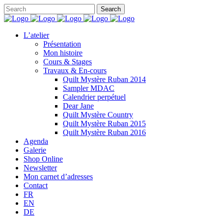
L’atelier
Présentation
Mon histoire
Cours & Stages
Travaux & En-cours
Quilt Mystère Ruban 2014
Sampler MDAC
Calendrier perpétuel
Dear Jane
Quilt Mystère Country
Quilt Mystère Ruban 2015
Quilt Mystère Ruban 2016
Agenda
Galerie
Shop Online
Newsletter
Mon carnet d’adresses
Contact
FR
EN
DE