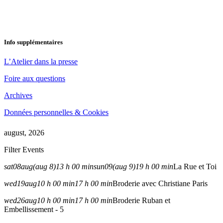
Info supplémentaires
L’Atelier dans la presse
Foire aux questions
Archives
Données personnelles & Cookies
august, 2026
Filter Events
sat
08
aug
(aug 8)
13 h 00 min
sun
09
(aug 9)
19 h 00 min
La Rue et Toi
wed
19
aug
10 h 00 min
17 h 00 min
Broderie avec Christiane Paris
wed
26
aug
10 h 00 min
17 h 00 min
Broderie Ruban et
Embellissement - 5