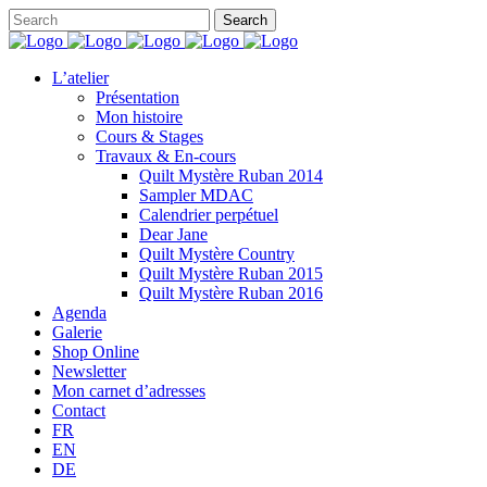
L’atelier
Présentation
Mon histoire
Cours & Stages
Travaux & En-cours
Quilt Mystère Ruban 2014
Sampler MDAC
Calendrier perpétuel
Dear Jane
Quilt Mystère Country
Quilt Mystère Ruban 2015
Quilt Mystère Ruban 2016
Agenda
Galerie
Shop Online
Newsletter
Mon carnet d’adresses
Contact
FR
EN
DE