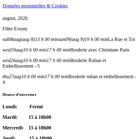
Données personnelles & Cookies
august, 2026
Filter Events
sat
08
aug
(aug 8)
13 h 00 min
sun
09
(aug 9)
19 h 00 min
La Rue et Toi
wed
19
aug
10 h 00 min
17 h 00 min
Broderie avec Christiane Paris
wed
26
aug
10 h 00 min
17 h 00 min
Broderie Ruban et
Embellissement - 5
thu
27
aug
10 h 00 min
17 h 00 min
Broderie ruban et embellissement -
4
Heures d’ouverture
Lundi: Fermé
Mardi: 15 à 18h00
Mercredi: 15 à 18h00
Jeudi: 15 à 18h00