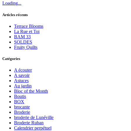
Loading...
Articles récents
Terrace Blooms
La Rue et Toi
BAM 33
SOLDES
Fruity Quilts
Catégories
A écouter
A savoir
Astuces
Au jardin
Bloc of the Month
Boutis
BOX
brocante
Broderie
broderie de Lunéville
Broderie Ruban
Calendrier perpétuel