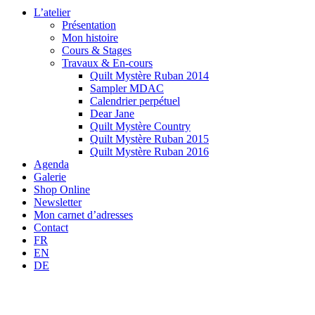
L’atelier
Présentation
Mon histoire
Cours & Stages
Travaux & En-cours
Quilt Mystère Ruban 2014
Sampler MDAC
Calendrier perpétuel
Dear Jane
Quilt Mystère Country
Quilt Mystère Ruban 2015
Quilt Mystère Ruban 2016
Agenda
Galerie
Shop Online
Newsletter
Mon carnet d’adresses
Contact
FR
EN
DE