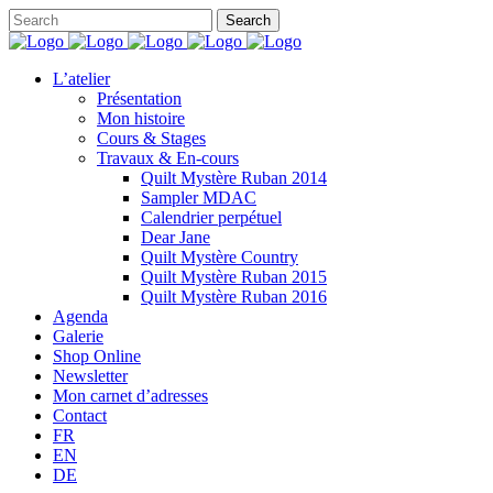
L’atelier
Présentation
Mon histoire
Cours & Stages
Travaux & En-cours
Quilt Mystère Ruban 2014
Sampler MDAC
Calendrier perpétuel
Dear Jane
Quilt Mystère Country
Quilt Mystère Ruban 2015
Quilt Mystère Ruban 2016
Agenda
Galerie
Shop Online
Newsletter
Mon carnet d’adresses
Contact
FR
EN
DE