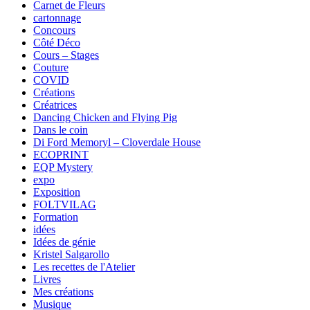
Carnet de Fleurs
cartonnage
Concours
Côté Déco
Cours – Stages
Couture
COVID
Créations
Créatrices
Dancing Chicken and Flying Pig
Dans le coin
Di Ford Memoryl – Cloverdale House
ECOPRINT
EQP Mystery
expo
Exposition
FOLTVILAG
Formation
idées
Idées de génie
Kristel Salgarollo
Les recettes de l'Atelier
Livres
Mes créations
Musique