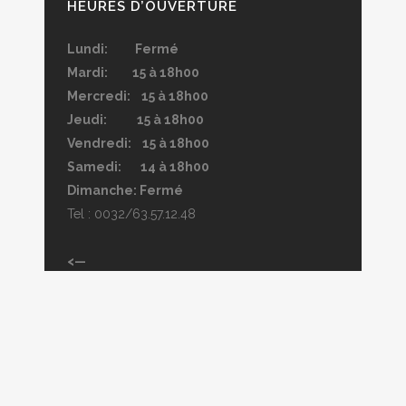
HEURES D’OUVERTURE
Lundi: Fermé
Mardi: 15 à 18h00
Mercredi: 15 à 18h00
Jeudi: 15 à 18h00
Vendredi: 15 à 18h00
Samedi: 14 à 18h00
Dimanche: Fermé
Tel : 0032/63.57.12.48
<—
Magasin ouvert l’été, sauf si indiqué dans
l’agenda.