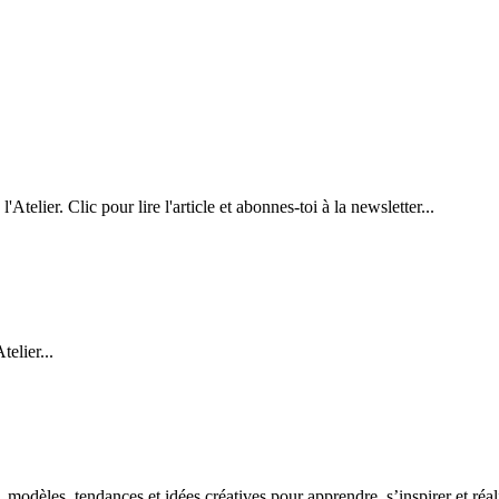
Atelier. Clic pour lire l'article et abonnes-toi à la newsletter...
elier...
odèles, tendances et idées créatives pour apprendre, s’inspirer et réalis