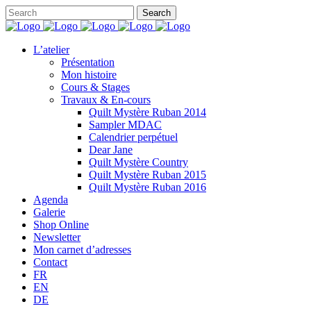
L’atelier
Présentation
Mon histoire
Cours & Stages
Travaux & En-cours
Quilt Mystère Ruban 2014
Sampler MDAC
Calendrier perpétuel
Dear Jane
Quilt Mystère Country
Quilt Mystère Ruban 2015
Quilt Mystère Ruban 2016
Agenda
Galerie
Shop Online
Newsletter
Mon carnet d’adresses
Contact
FR
EN
DE