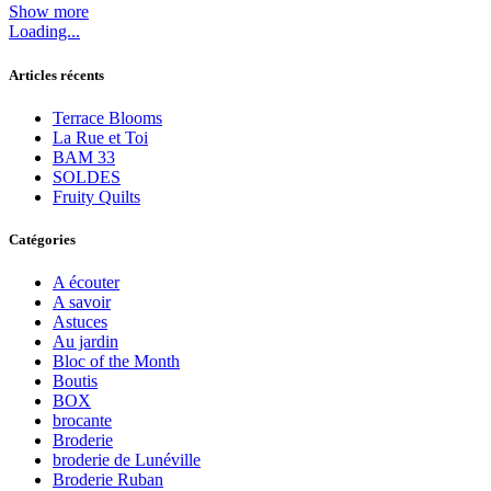
Show more
Loading...
Articles récents
Terrace Blooms
La Rue et Toi
BAM 33
SOLDES
Fruity Quilts
Catégories
A écouter
A savoir
Astuces
Au jardin
Bloc of the Month
Boutis
BOX
brocante
Broderie
broderie de Lunéville
Broderie Ruban