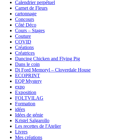
Calendrier perpétuel
Carnet de Fleurs
cartonnage
Concours
Côté Déco
Cours – Stages
Couture
COVID
Créations
Créatrices
Dancing Chicken and Flying Pig
Dans le coin
Di Ford Memoryl – Cloverdale House
ECOPRINT
EQP Mystery
expo
Exposition
FOLTVILAG
Formation
idées
Idées de génie
Kristel Salgarollo
Les recettes de l'Atelier
Livres
Mes créations