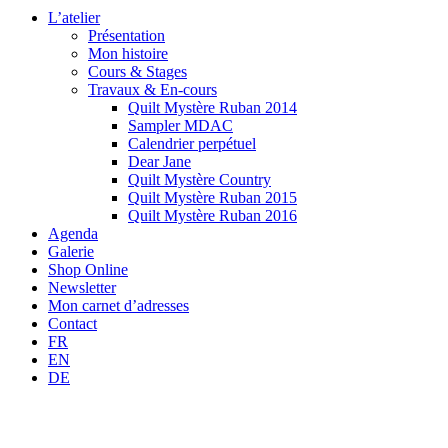
L’atelier
Présentation
Mon histoire
Cours & Stages
Travaux & En-cours
Quilt Mystère Ruban 2014
Sampler MDAC
Calendrier perpétuel
Dear Jane
Quilt Mystère Country
Quilt Mystère Ruban 2015
Quilt Mystère Ruban 2016
Agenda
Galerie
Shop Online
Newsletter
Mon carnet d’adresses
Contact
FR
EN
DE