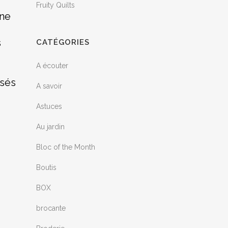
Fruity Quilts
une
s
CATÉGORIES
A écouter
ssés
A savoir
Astuces
Au jardin
Bloc of the Month
Boutis
BOX
brocante