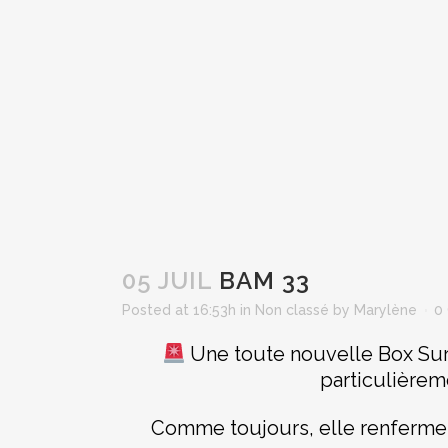
05 JUIL
BAM 33
Posted at 16:53h
in
Non classé
by
Marylène
0
Une toute nouvelle Box Surpr
particulièrem
Comme toujours, elle renferme