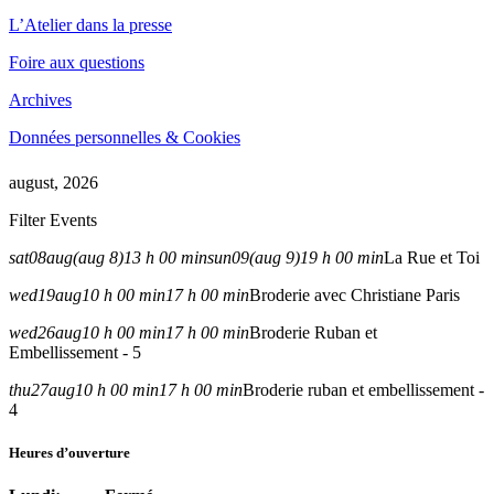
L’Atelier dans la presse
Foire aux questions
Archives
Données personnelles & Cookies
august, 2026
Filter Events
sat
08
aug
(aug 8)
13 h 00 min
sun
09
(aug 9)
19 h 00 min
La Rue et Toi
wed
19
aug
10 h 00 min
17 h 00 min
Broderie avec Christiane Paris
wed
26
aug
10 h 00 min
17 h 00 min
Broderie Ruban et
Embellissement - 5
thu
27
aug
10 h 00 min
17 h 00 min
Broderie ruban et embellissement -
4
Heures d’ouverture