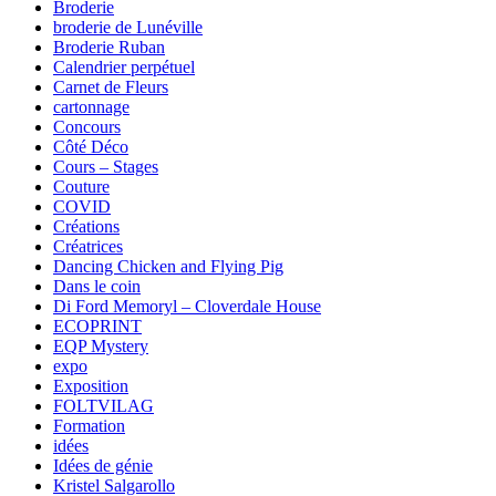
Broderie
broderie de Lunéville
Broderie Ruban
Calendrier perpétuel
Carnet de Fleurs
cartonnage
Concours
Côté Déco
Cours – Stages
Couture
COVID
Créations
Créatrices
Dancing Chicken and Flying Pig
Dans le coin
Di Ford Memoryl – Cloverdale House
ECOPRINT
EQP Mystery
expo
Exposition
FOLTVILAG
Formation
idées
Idées de génie
Kristel Salgarollo