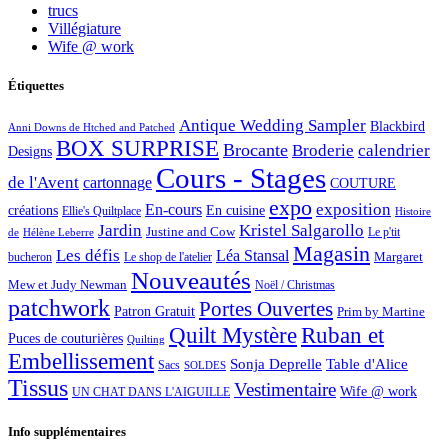
trucs
Villégiature
Wife @ work
Étiquettes
Antique Wedding Sampler
Blackbird
Anni Downs de Htched and Patched
BOX SURPRISE
Brocante
Broderie
calendrier
Designs
Cours - Stages
de l'Avent
cartonnage
COUTURE
expo
exposition
En-cours
créations
En cuisine
Ellie's Quiltplace
Histoire
Jardin
Kristel Salgarollo
Justine and Cow
Le p'tit
de
Hélène Leberre
Magasin
Les défis
Léa Stansal
Margaret
bucheron
Le shop de l'atelier
Nouveautés
Mew et Judy Newman
Noël / Christmas
patchwork
Portes Ouvertes
Patron Gratuit
Prim by Martine
Quilt Mystère
Ruban et
Puces de couturières
Quilting
Embellissement
Sonja Deprelle
Table d'Alice
Sacs
SOLDES
Tissus
Vestimentaire
Wife @ work
UN CHAT DANS L'AIGUILLE
Info supplémentaires