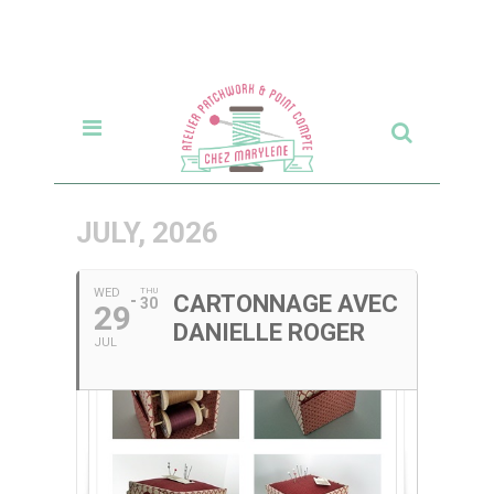
JULY, 2026
WED
THU
CARTONNAGE AVEC
30
29
DANIELLE ROGER
JUL