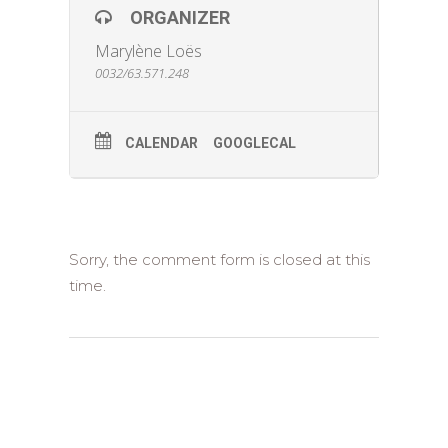
Elle vous propose de préparer votre table de
ORGANIZER
Noël
Marylène Loës
Les détails et
plus de photos ICI
0032/63.571.248
Retrouvez son univers sur son blog
ICI
CALENDAR
GOOGLECAL
Sorry, the comment form is closed at this
time.