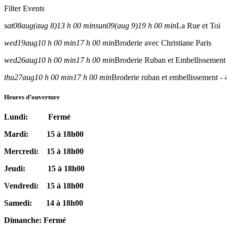
Filter Events
sat
08
aug
(aug 8)
13 h 00 min
sun
09
(aug 9)
19 h 00 min
La Rue et Toi
wed
19
aug
10 h 00 min
17 h 00 min
Broderie avec Christiane Paris
wed
26
aug
10 h 00 min
17 h 00 min
Broderie Ruban et Embellissement 
thu
27
aug
10 h 00 min
17 h 00 min
Broderie ruban et embellissement - 
Heures d’ouverture
Lundi: Fermé
Mardi: 15 à 18h00
Mercredi: 15 à 18h00
Jeudi: 15 à 18h00
Vendredi: 15 à 18h00
Samedi: 14 à 18h00
Dimanche: Fermé