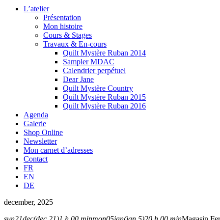
L’atelier
Présentation
Mon histoire
Cours & Stages
Travaux & En-cours
Quilt Mystère Ruban 2014
Sampler MDAC
Calendrier perpétuel
Dear Jane
Quilt Mystère Country
Quilt Mystère Ruban 2015
Quilt Mystère Ruban 2016
Agenda
Galerie
Shop Online
Newsletter
Mon carnet d’adresses
Contact
FR
EN
DE
december, 2025
sun
21
dec
(dec 21)
1 h 00 min
mon
05
jan
(jan 5)
20 h 00 min
Magasin Fer