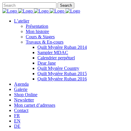
L’atelier
Présentation
Mon histoire
Cours & Stages
Travaux & En-cours
Quilt Mystère Ruban 2014
Sampler MDAC
Calendrier perpétuel
Dear Jane
Quilt Mystère Country
Quilt Mystère Ruban 2015
Quilt Mystère Ruban 2016
Agenda
Galerie
Shop Online
Newsletter
Mon carnet d’adresses
Contact
FR
EN
DE