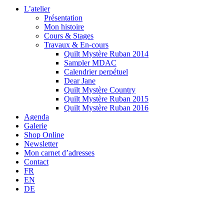
L’atelier
Présentation
Mon histoire
Cours & Stages
Travaux & En-cours
Quilt Mystère Ruban 2014
Sampler MDAC
Calendrier perpétuel
Dear Jane
Quilt Mystère Country
Quilt Mystère Ruban 2015
Quilt Mystère Ruban 2016
Agenda
Galerie
Shop Online
Newsletter
Mon carnet d’adresses
Contact
FR
EN
DE