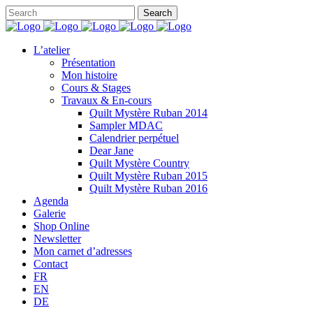
L’atelier
Présentation
Mon histoire
Cours & Stages
Travaux & En-cours
Quilt Mystère Ruban 2014
Sampler MDAC
Calendrier perpétuel
Dear Jane
Quilt Mystère Country
Quilt Mystère Ruban 2015
Quilt Mystère Ruban 2016
Agenda
Galerie
Shop Online
Newsletter
Mon carnet d’adresses
Contact
FR
EN
DE