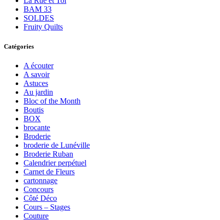
La Rue et Toi
BAM 33
SOLDES
Fruity Quilts
Catégories
A écouter
A savoir
Astuces
Au jardin
Bloc of the Month
Boutis
BOX
brocante
Broderie
broderie de Lunéville
Broderie Ruban
Calendrier perpétuel
Carnet de Fleurs
cartonnage
Concours
Côté Déco
Cours – Stages
Couture