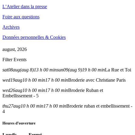
L’Atelier dans la presse
Foire aux questions
Archives
Données personnelles & Cookies
august, 2026
Filter Events
sat
08
aug
(aug 8)
13 h 00 min
sun
09
(aug 9)
19 h 00 min
La Rue et Toi
wed
19
aug
10 h 00 min
17 h 00 min
Broderie avec Christiane Paris
wed
26
aug
10 h 00 min
17 h 00 min
Broderie Ruban et
Embellissement - 5
thu
27
aug
10 h 00 min
17 h 00 min
Broderie ruban et embellissement -
4
Heures d’ouverture
Lundi: Fermé