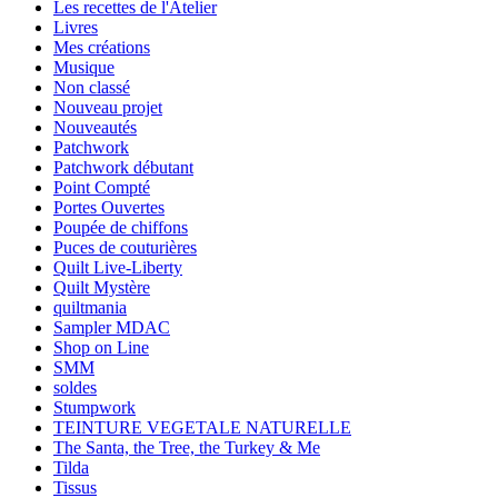
Les recettes de l'Atelier
Livres
Mes créations
Musique
Non classé
Nouveau projet
Nouveautés
Patchwork
Patchwork débutant
Point Compté
Portes Ouvertes
Poupée de chiffons
Puces de couturières
Quilt Live-Liberty
Quilt Mystère
quiltmania
Sampler MDAC
Shop on Line
SMM
soldes
Stumpwork
TEINTURE VEGETALE NATURELLE
The Santa, the Tree, the Turkey & Me
Tilda
Tissus