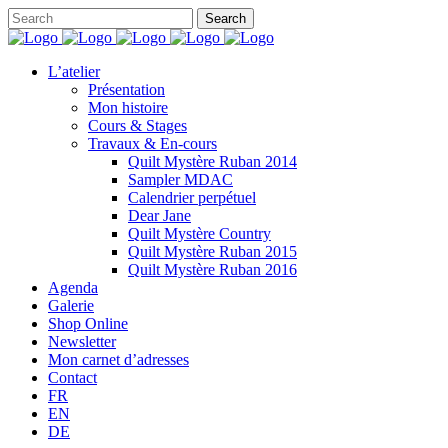
L’atelier
Présentation
Mon histoire
Cours & Stages
Travaux & En-cours
Quilt Mystère Ruban 2014
Sampler MDAC
Calendrier perpétuel
Dear Jane
Quilt Mystère Country
Quilt Mystère Ruban 2015
Quilt Mystère Ruban 2016
Agenda
Galerie
Shop Online
Newsletter
Mon carnet d’adresses
Contact
FR
EN
DE