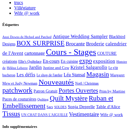
trucs
Villégiature
Wife @ work
Étiquettes
Antique Wedding Sampler
Blackbird
Anni Downs de Htched and Patched
BOX SURPRISE
Brocante
Broderie
calendrier
Designs
Cours - Stages
de l'Avent
cartonnage
COUTURE
expo
exposition
En-cours
créations
En cuisine
Ellie's Quiltplace
Histoire
Jardin
Kristel Salgarollo
Justine and Cow
Le p'tit
de
Hélène Leberre
Magasin
Les défis
Léa Stansal
Margaret
bucheron
Le shop de l'atelier
Nouveautés
Mew et Judy Newman
Noël / Christmas
patchwork
Portes Ouvertes
Patron Gratuit
Prim by Martine
Quilt Mystère
Ruban et
Puces de couturières
Quilting
Embellissement
Sonja Deprelle
Table d'Alice
Sacs
SOLDES
Tissus
Vestimentaire
Wife @ work
UN CHAT DANS L'AIGUILLE
Info supplémentaires