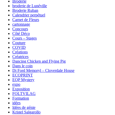
Broderie
broderie de Lunéville
Broderie Ruban
Calendrier perpétuel
Carnet de Fleurs
cartonnage
Concours
Côté Déco
Cours – Stages
Couture
COVID
Créations
Créatrices
Dancing Chicken and Flying Pig
Dans le coin
Di Ford Memoryl – Cloverdale House
ECOPRINT
EQP Mystery
expo
Exposition
FOLTVILAG
Formation
idées
Idées de génie
Kristel Salgarollo