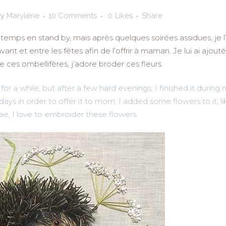
by
Marylène
10 Comments
0
Likes
Share
in temps en stand by, mais après quelques soirées assidues, je l’
t et entre les fêtes afin de l’offrir à maman. Je lui ai ajouté
ces ombellifères, j’adore broder ces fleurs.
for a while, but after a few hard evenings, I finished it during
ys in order to offer it to mom. I added some flowers to it, li
ae, I love to embroider these flowers.