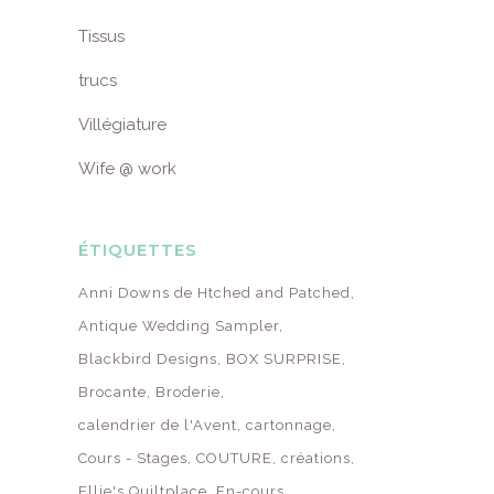
Tissus
trucs
Villégiature
Wife @ work
ÉTIQUETTES
Anni Downs de Htched and Patched
Antique Wedding Sampler
Blackbird Designs
BOX SURPRISE
Brocante
Broderie
calendrier de l'Avent
cartonnage
Cours - Stages
COUTURE
créations
Ellie's Quiltplace
En-cours