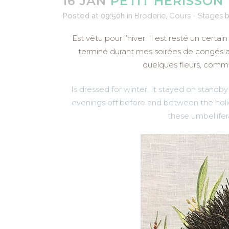
16 JAN
PETIT HÉRISSON
Posted at 09:50h
in
Broderie
,
Cours - Stages
Est vêtu pour l’hiver. Il est resté un certa
terminé durant mes soirées de congés avan
quelques fleurs, comme 
Is dressed for winter. It stayed on standby 
evenings off before and between the holida
these umbellifer