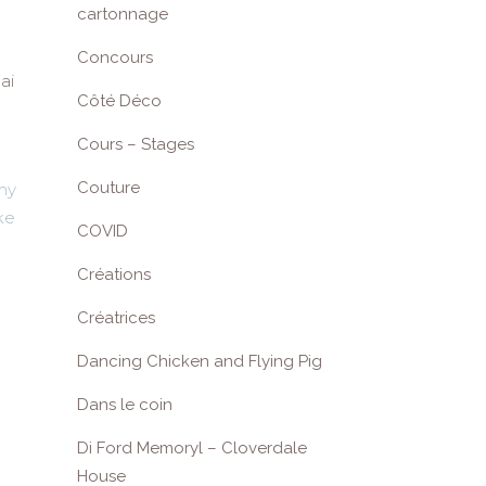
cartonnage
Concours
ai
Côté Déco
Cours – Stages
Couture
 my
ke
COVID
Créations
Créatrices
Dancing Chicken and Flying Pig
Dans le coin
Di Ford Memoryl – Cloverdale
House