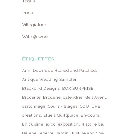
Tissus
trucs
Villégiature
Wife @ work
ÉTIQUETTES
Anni Downs de Htched and Patched
Antique Wedding Sampler
Blackbird Designs
BOX SURPRISE
Brocante
Broderie
calendrier de l'Avent
cartonnage
Cours - Stages
COUTURE
créations
Ellie's Quiltplace
En-cours
En cuisine
expo
exposition
Histoire de
Hélène Leberre
Jardin
Justine and Cow