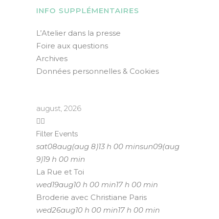
INFO SUPPLÉMENTAIRES
L’Atelier dans la presse
Foire aux questions
Archives
Données personnelles & Cookies
august, 2026
Filter Events
sat
08
aug
(aug 8)
13 h 00 min
sun
09
(aug
9)
19 h 00 min
La Rue et Toi
wed
19
aug
10 h 00 min
17 h 00 min
Broderie avec Christiane Paris
wed
26
aug
10 h 00 min
17 h 00 min