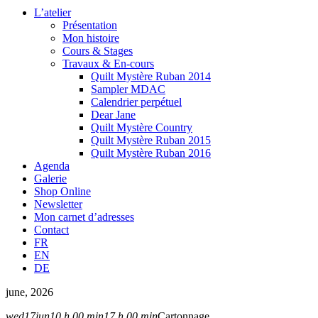
L’atelier
Présentation
Mon histoire
Cours & Stages
Travaux & En-cours
Quilt Mystère Ruban 2014
Sampler MDAC
Calendrier perpétuel
Dear Jane
Quilt Mystère Country
Quilt Mystère Ruban 2015
Quilt Mystère Ruban 2016
Agenda
Galerie
Shop Online
Newsletter
Mon carnet d’adresses
Contact
FR
EN
DE
june, 2026
wed
17
jun
10 h 00 min
17 h 00 min
Cartonnage