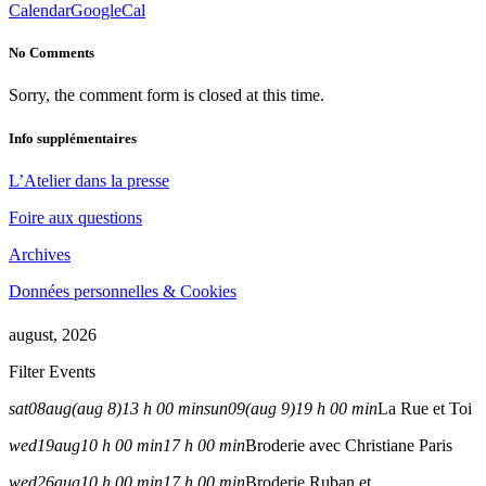
Calendar
GoogleCal
No Comments
Sorry, the comment form is closed at this time.
Info supplémentaires
L’Atelier dans la presse
Foire aux questions
Archives
Données personnelles & Cookies
august, 2026
Filter Events
sat
08
aug
(aug 8)
13 h 00 min
sun
09
(aug 9)
19 h 00 min
La Rue et Toi
wed
19
aug
10 h 00 min
17 h 00 min
Broderie avec Christiane Paris
wed
26
aug
10 h 00 min
17 h 00 min
Broderie Ruban et