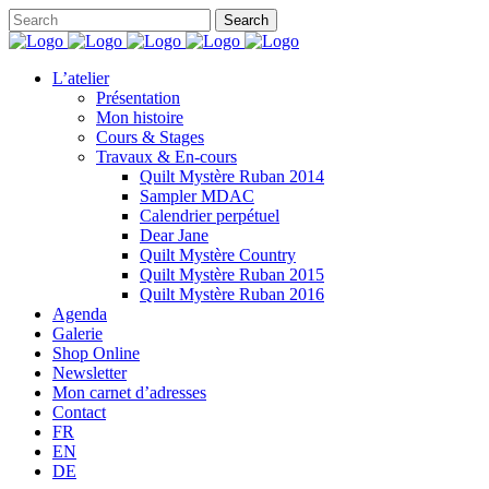
L’atelier
Présentation
Mon histoire
Cours & Stages
Travaux & En-cours
Quilt Mystère Ruban 2014
Sampler MDAC
Calendrier perpétuel
Dear Jane
Quilt Mystère Country
Quilt Mystère Ruban 2015
Quilt Mystère Ruban 2016
Agenda
Galerie
Shop Online
Newsletter
Mon carnet d’adresses
Contact
FR
EN
DE