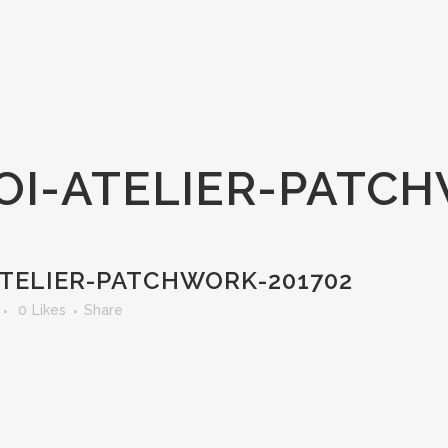
OI-ATELIER-PATC
ATELIER-PATCHWORK-201702
0
Likes
Share