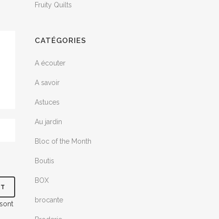
Fruity Quilts
CATÉGORIES
A écouter
A savoir
Astuces
Au jardin
Bloc of the Month
Boutis
BOX
brocante
 sont