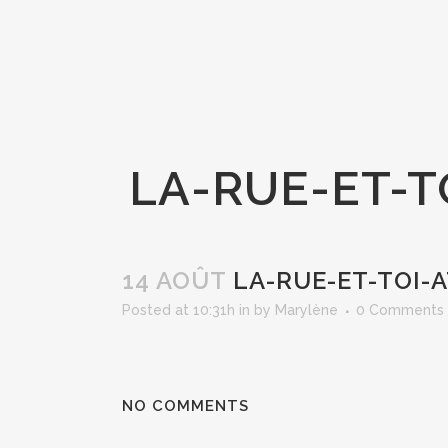
LA-RUE-ET-T
14 AOÛT
LA-RUE-ET-TOI-
Posted at 10:31h
in
by
Marylène
0 Comments
NO COMMENTS