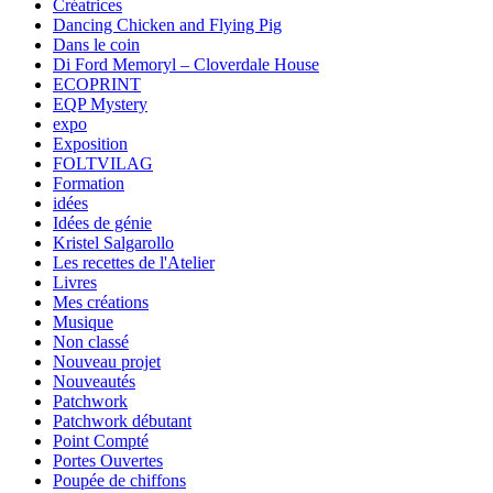
Créatrices
Dancing Chicken and Flying Pig
Dans le coin
Di Ford Memoryl – Cloverdale House
ECOPRINT
EQP Mystery
expo
Exposition
FOLTVILAG
Formation
idées
Idées de génie
Kristel Salgarollo
Les recettes de l'Atelier
Livres
Mes créations
Musique
Non classé
Nouveau projet
Nouveautés
Patchwork
Patchwork débutant
Point Compté
Portes Ouvertes
Poupée de chiffons