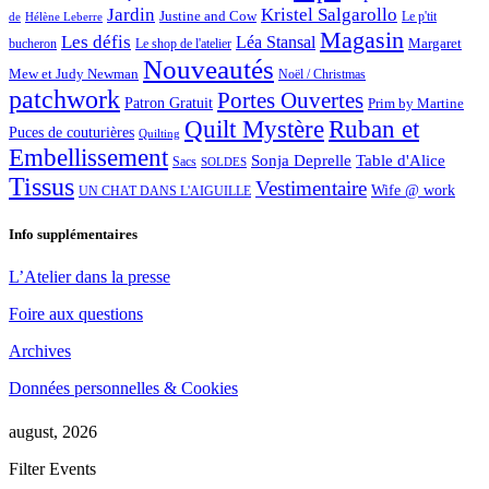
Jardin
Kristel Salgarollo
Justine and Cow
Le p'tit
de
Hélène Leberre
Magasin
Les défis
Léa Stansal
Margaret
bucheron
Le shop de l'atelier
Nouveautés
Mew et Judy Newman
Noël / Christmas
patchwork
Portes Ouvertes
Patron Gratuit
Prim by Martine
Quilt Mystère
Ruban et
Puces de couturières
Quilting
Embellissement
Sonja Deprelle
Table d'Alice
Sacs
SOLDES
Tissus
Vestimentaire
Wife @ work
UN CHAT DANS L'AIGUILLE
Info supplémentaires
L’Atelier dans la presse
Foire aux questions
Archives
Données personnelles & Cookies
august, 2026
Filter Events