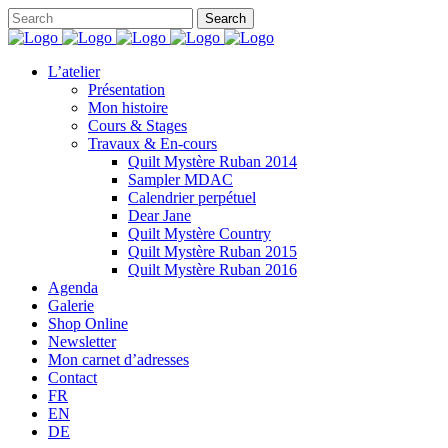
L’atelier
Présentation
Mon histoire
Cours & Stages
Travaux & En-cours
Quilt Mystère Ruban 2014
Sampler MDAC
Calendrier perpétuel
Dear Jane
Quilt Mystère Country
Quilt Mystère Ruban 2015
Quilt Mystère Ruban 2016
Agenda
Galerie
Shop Online
Newsletter
Mon carnet d’adresses
Contact
FR
EN
DE