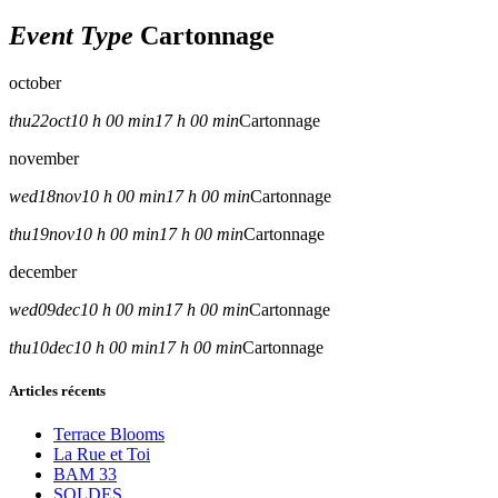
Event Type
Cartonnage
october
thu
22
oct
10 h 00 min
17 h 00 min
Cartonnage
november
wed
18
nov
10 h 00 min
17 h 00 min
Cartonnage
thu
19
nov
10 h 00 min
17 h 00 min
Cartonnage
december
wed
09
dec
10 h 00 min
17 h 00 min
Cartonnage
thu
10
dec
10 h 00 min
17 h 00 min
Cartonnage
Articles récents
Terrace Blooms
La Rue et Toi
BAM 33
SOLDES