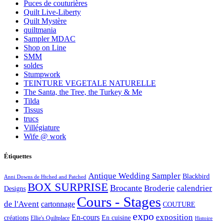
Puces de couturières
Quilt Live-Liberty
Quilt Mystère
quiltmania
Sampler MDAC
Shop on Line
SMM
soldes
Stumpwork
TEINTURE VEGETALE NATURELLE
The Santa, the Tree, the Turkey & Me
Tilda
Tissus
trucs
Villégiature
Wife @ work
Étiquettes
Antique Wedding Sampler
Blackbird
Anni Downs de Htched and Patched
BOX SURPRISE
Brocante
Broderie
calendrier
Designs
Cours - Stages
de l'Avent
cartonnage
COUTURE
expo
exposition
En-cours
créations
En cuisine
Ellie's Quiltplace
Histoire