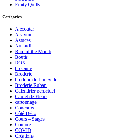
Fruity Quilts
Catégories
A écouter
A savoir
Astuces
Au jardin
Bloc of the Month
Boutis
BOX
brocante
Broderie
broderie de Lunéville
Broderie Ruban
Calendrier perpétuel
Carnet de Fleurs
cartonnage
Concours
Côté Déco
Cours – Stages
Couture
COVID
Créations