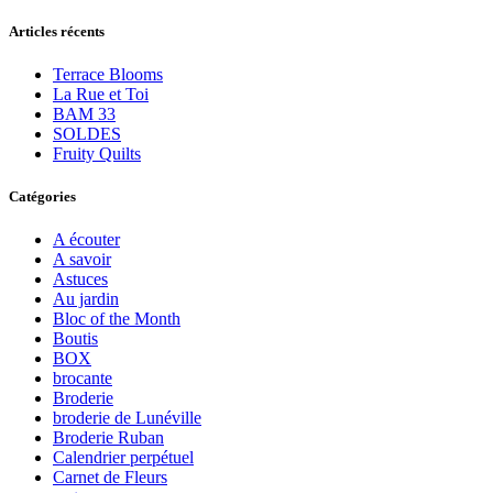
Articles récents
Terrace Blooms
La Rue et Toi
BAM 33
SOLDES
Fruity Quilts
Catégories
A écouter
A savoir
Astuces
Au jardin
Bloc of the Month
Boutis
BOX
brocante
Broderie
broderie de Lunéville
Broderie Ruban
Calendrier perpétuel
Carnet de Fleurs