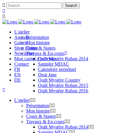
L’atelier
Agenda
Présentation
Galerie
Mon histoire
Shop Online
Cours & Stages
Newsletter
Travaux & En-cours
Mon carnet d’adresses
Quilt Mystère Ruban 2014
Contact
Sampler MDAC
FR
Calendrier perpétuel
EN
Dear Jane
DE
Quilt Mystère Country
Quilt Mystère Ruban 2015
Quilt Mystère Ruban 2016
L’atelier
Présentation
Mon histoire
Cours & Stages
Travaux & En-cours
Quilt Mystère Ruban 2014
Sampler MDAC