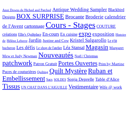
Antique Wedding Sampler
Blackbird
Anni Downs de Htched and Patched
BOX SURPRISE
Brocante
Broderie
calendrier
Designs
Cours - Stages
de l'Avent
cartonnage
COUTURE
expo
exposition
En-cours
créations
En cuisine
Ellie's Quiltplace
Histoire
Jardin
Kristel Salgarollo
Justine and Cow
Le p'tit
de
Hélène Leberre
Magasin
Les défis
Léa Stansal
Margaret
bucheron
Le shop de l'atelier
Nouveautés
Mew et Judy Newman
Noël / Christmas
patchwork
Portes Ouvertes
Patron Gratuit
Prim by Martine
Quilt Mystère
Ruban et
Puces de couturières
Quilting
Embellissement
Sonja Deprelle
Table d'Alice
Sacs
SOLDES
Tissus
Vestimentaire
Wife @ work
UN CHAT DANS L'AIGUILLE