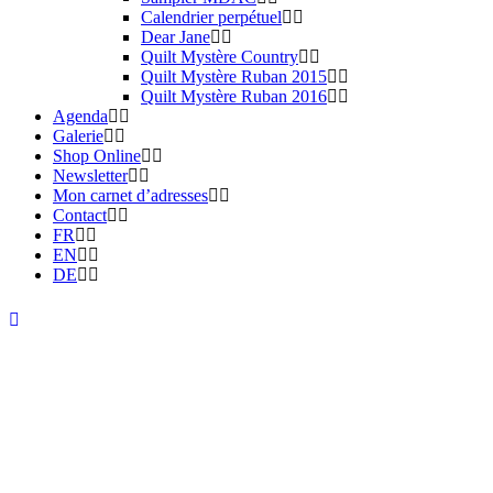
Calendrier perpétuel
Dear Jane
Quilt Mystère Country
Quilt Mystère Ruban 2015
Quilt Mystère Ruban 2016
Agenda
Galerie
Shop Online
Newsletter
Mon carnet d’adresses
Contact
FR
EN
DE