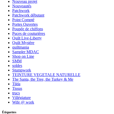
Nouveau projet
Nouveautés
Patchwork
Patchwork débutant
Point Compté
Portes Ouvertes
Poupée de chiffons
Puces de couturières
Quilt Live-Liberty
Quilt Mystère
quiltmania
Sampler MDAC
Shop on Line
SMM
soldes
Stumpwork
TEINTURE VEGETALE NATURELLE
The Santa, the Tree, the Turkey & Me
Tilda
Tissus
trucs
Villégiature
Wife @ work
Étiquettes