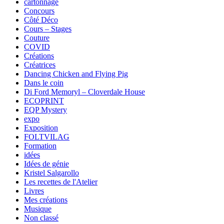
cartonnage
Concours
Côté Déco
Cours – Stages
Couture
COVID
Créations
Créatrices
Dancing Chicken and Flying Pig
Dans le coin
Di Ford Memoryl – Cloverdale House
ECOPRINT
EQP Mystery
expo
Exposition
FOLTVILAG
Formation
idées
Idées de génie
Kristel Salgarollo
Les recettes de l'Atelier
Livres
Mes créations
Musique
Non classé