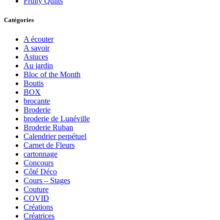
Fruity Quilts
Catégories
A écouter
A savoir
Astuces
Au jardin
Bloc of the Month
Boutis
BOX
brocante
Broderie
broderie de Lunéville
Broderie Ruban
Calendrier perpétuel
Carnet de Fleurs
cartonnage
Concours
Côté Déco
Cours – Stages
Couture
COVID
Créations
Créatrices