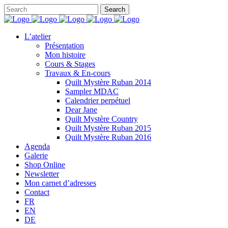
L’atelier
Présentation
Mon histoire
Cours & Stages
Travaux & En-cours
Quilt Mystère Ruban 2014
Sampler MDAC
Calendrier perpétuel
Dear Jane
Quilt Mystère Country
Quilt Mystère Ruban 2015
Quilt Mystère Ruban 2016
Agenda
Galerie
Shop Online
Newsletter
Mon carnet d’adresses
Contact
FR
EN
DE