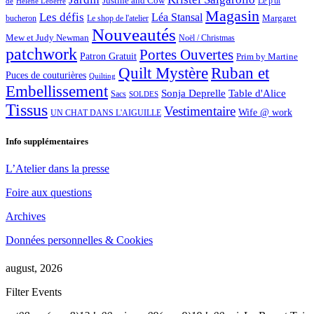
Justine and Cow
Le p'tit
de
Hélène Leberre
Magasin
Les défis
Léa Stansal
Margaret
bucheron
Le shop de l'atelier
Nouveautés
Mew et Judy Newman
Noël / Christmas
patchwork
Portes Ouvertes
Patron Gratuit
Prim by Martine
Quilt Mystère
Ruban et
Puces de couturières
Quilting
Embellissement
Sonja Deprelle
Table d'Alice
Sacs
SOLDES
Tissus
Vestimentaire
Wife @ work
UN CHAT DANS L'AIGUILLE
Info supplémentaires
L’Atelier dans la presse
Foire aux questions
Archives
Données personnelles & Cookies
august, 2026
Filter Events