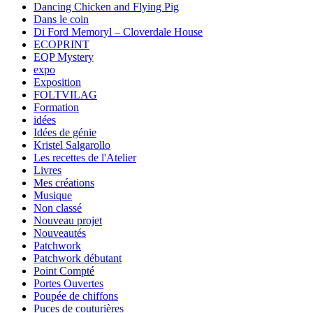
Dancing Chicken and Flying Pig
Dans le coin
Di Ford Memoryl – Cloverdale House
ECOPRINT
EQP Mystery
expo
Exposition
FOLTVILAG
Formation
idées
Idées de génie
Kristel Salgarollo
Les recettes de l'Atelier
Livres
Mes créations
Musique
Non classé
Nouveau projet
Nouveautés
Patchwork
Patchwork débutant
Point Compté
Portes Ouvertes
Poupée de chiffons
Puces de couturières