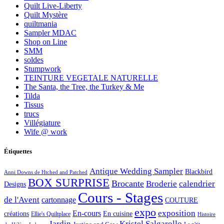
Quilt Live-Liberty
Quilt Mystère
quiltmania
Sampler MDAC
Shop on Line
SMM
soldes
Stumpwork
TEINTURE VEGETALE NATURELLE
The Santa, the Tree, the Turkey & Me
Tilda
Tissus
trucs
Villégiature
Wife @ work
Étiquettes
Antique Wedding Sampler
Blackbird
Anni Downs de Htched and Patched
BOX SURPRISE
Brocante
Broderie
calendrier
Designs
Cours - Stages
de l'Avent
cartonnage
COUTURE
expo
exposition
En-cours
créations
En cuisine
Ellie's Quiltplace
Histoire
Jardin
Kristel Salgarollo