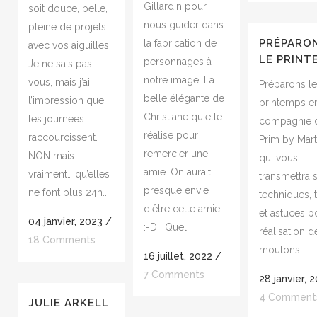
Gillardin pour
soit douce, belle,
nous guider dans
pleine de projets
PRÉPARO
la fabrication de
avec vos aiguilles.
LE PRINT
personnages à
Je ne sais pas
notre image. La
vous, mais j’ai
Préparons le
belle élégante de
l’impression que
printemps e
Christiane qu'elle
les journées
compagnie 
réalise pour
raccourcissent.
Prim by Mart
remercier une
NON mais
qui vous
amie. On aurait
vraiment… qu’elles
transmettra 
presque envie
ne font plus 24h...
techniques, 
d'être cette amie
et astuces p
04 janvier, 2023
/
:-D . Quel...
réalisation d
18 Comments
moutons...
16 juillet, 2022
/
7 Comments
28 janvier, 
4 Comment
JULIE ARKELL