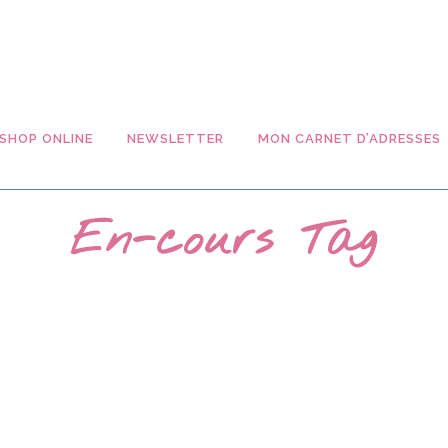
SHOP ONLINE
NEWSLETTER
MON CARNET D’ADRESSES
En-cours Tag
LES APPLIQUÉS
FAITES DE VOTRE
MAISON
On continue avec
L’ENDROIT
notre série
HEUREUX
25
d'hirondelles pour les
Il faut considérer