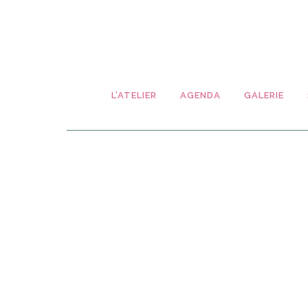
L’ATELIER
AGENDA
GALERIE
BEE, BEES,
MONTAGE DU
BEESSSS
QUILT
L'activité reprend
Nous avons
doucement au
maintenant nos 