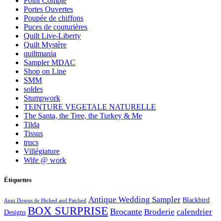
Point Compté
Portes Ouvertes
Poupée de chiffons
Puces de couturières
Quilt Live-Liberty
Quilt Mystère
quiltmania
Sampler MDAC
Shop on Line
SMM
soldes
Stumpwork
TEINTURE VEGETALE NATURELLE
The Santa, the Tree, the Turkey & Me
Tilda
Tissus
trucs
Villégiature
Wife @ work
Étiquettes
Antique Wedding Sampler
Blackbird
Anni Downs de Htched and Patched
BOX SURPRISE
Brocante
Broderie
calendrier
Designs