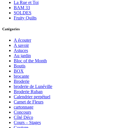
La Rue et Toi
BAM 33
SOLDES
Fruity Quilts
Catégories
A écouter
A savoir
Astuces
Au jardin
Bloc of the Month
Boutis
BOX
brocante
Broderie
broderie de Lunéville
Broderie Ruban
Calendrier perpétuel
Carnet de Fleurs
cartonnage
Concours
Côté Déco
Cours – Stages
Couture