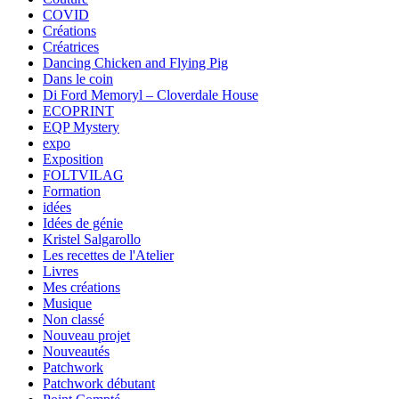
COVID
Créations
Créatrices
Dancing Chicken and Flying Pig
Dans le coin
Di Ford Memoryl – Cloverdale House
ECOPRINT
EQP Mystery
expo
Exposition
FOLTVILAG
Formation
idées
Idées de génie
Kristel Salgarollo
Les recettes de l'Atelier
Livres
Mes créations
Musique
Non classé
Nouveau projet
Nouveautés
Patchwork
Patchwork débutant