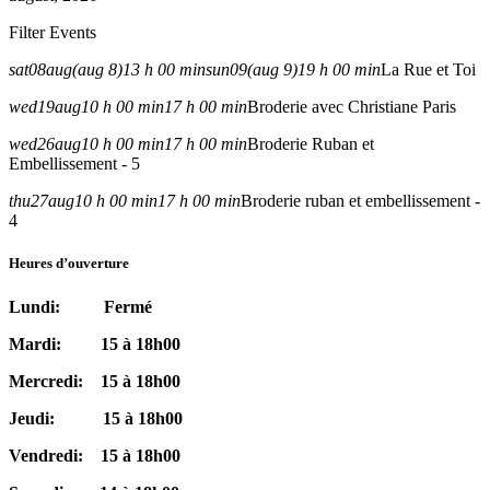
Filter Events
sat
08
aug
(aug 8)
13 h 00 min
sun
09
(aug 9)
19 h 00 min
La Rue et Toi
wed
19
aug
10 h 00 min
17 h 00 min
Broderie avec Christiane Paris
wed
26
aug
10 h 00 min
17 h 00 min
Broderie Ruban et
Embellissement - 5
thu
27
aug
10 h 00 min
17 h 00 min
Broderie ruban et embellissement -
4
Heures d’ouverture
Lundi: Fermé
Mardi: 15 à 18h00
Mercredi: 15 à 18h00
Jeudi: 15 à 18h00
Vendredi: 15 à 18h00