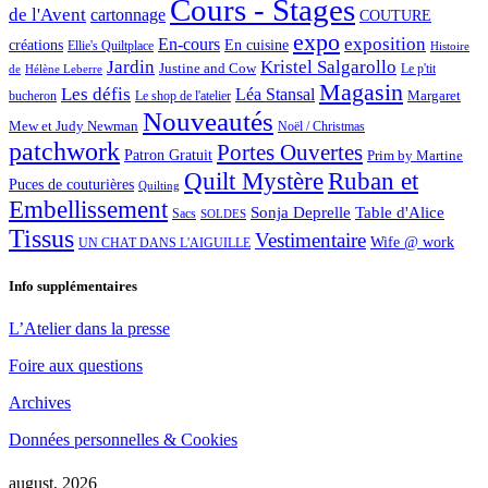
Cours - Stages
de l'Avent
cartonnage
COUTURE
expo
exposition
En-cours
créations
En cuisine
Ellie's Quiltplace
Histoire
Jardin
Kristel Salgarollo
Justine and Cow
Le p'tit
de
Hélène Leberre
Magasin
Les défis
Léa Stansal
Margaret
bucheron
Le shop de l'atelier
Nouveautés
Mew et Judy Newman
Noël / Christmas
patchwork
Portes Ouvertes
Patron Gratuit
Prim by Martine
Quilt Mystère
Ruban et
Puces de couturières
Quilting
Embellissement
Sonja Deprelle
Table d'Alice
Sacs
SOLDES
Tissus
Vestimentaire
Wife @ work
UN CHAT DANS L'AIGUILLE
Info supplémentaires
L’Atelier dans la presse
Foire aux questions
Archives
Données personnelles & Cookies
august, 2026