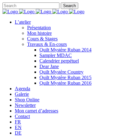
L’atelier
Présentation
Mon histoire
Cours & Stages
Travaux & En-cours
Quilt Mystère Ruban 2014
Sampler MDAC
Calendrier perpétuel
Dear Jane
Quilt Mystère Country
Quilt Mystère Ruban 2015
Quilt Mystère Ruban 2016
Agenda
Galerie
Shop Online
Newsletter
Mon carnet d’adresses
Contact
FR
EN
DE