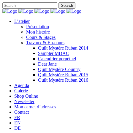
L’atelier
Présentation
Mon histoire
Cours & Stages
Travaux & En-cours
Quilt Mystère Ruban 2014
Sampler MDAC
Calendrier perpétuel
Dear Jane
Quilt Mystère Country
Quilt Mystère Ruban 2015
Quilt Mystère Ruban 2016
Agenda
Galerie
Shop Online
Newsletter
Mon carnet d’adresses
Contact
FR
EN
DE