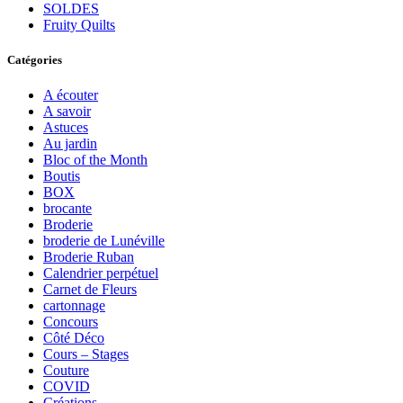
SOLDES
Fruity Quilts
Catégories
A écouter
A savoir
Astuces
Au jardin
Bloc of the Month
Boutis
BOX
brocante
Broderie
broderie de Lunéville
Broderie Ruban
Calendrier perpétuel
Carnet de Fleurs
cartonnage
Concours
Côté Déco
Cours – Stages
Couture
COVID
Créations