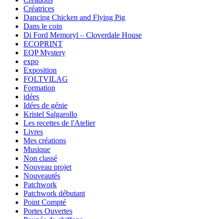
Créatrices
Dancing Chicken and Flying Pig
Dans le coin
Di Ford Memoryl – Cloverdale House
ECOPRINT
EQP Mystery
expo
Exposition
FOLTVILAG
Formation
idées
Idées de génie
Kristel Salgarollo
Les recettes de l'Atelier
Livres
Mes créations
Musique
Non classé
Nouveau projet
Nouveautés
Patchwork
Patchwork débutant
Point Compté
Portes Ouvertes