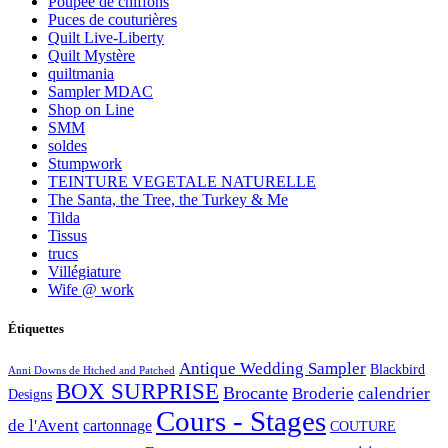
Poupée de chiffons
Puces de couturières
Quilt Live-Liberty
Quilt Mystère
quiltmania
Sampler MDAC
Shop on Line
SMM
soldes
Stumpwork
TEINTURE VEGETALE NATURELLE
The Santa, the Tree, the Turkey & Me
Tilda
Tissus
trucs
Villégiature
Wife @ work
Étiquettes
Antique Wedding Sampler
Blackbird
Anni Downs de Htched and Patched
BOX SURPRISE
Brocante
Broderie
calendrier
Designs
Cours - Stages
de l'Avent
cartonnage
COUTURE