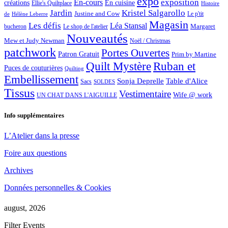
expo
exposition
En-cours
créations
En cuisine
Ellie's Quiltplace
Histoire
Jardin
Kristel Salgarollo
Justine and Cow
Le p'tit
de
Hélène Leberre
Magasin
Les défis
Léa Stansal
Margaret
bucheron
Le shop de l'atelier
Nouveautés
Mew et Judy Newman
Noël / Christmas
patchwork
Portes Ouvertes
Patron Gratuit
Prim by Martine
Quilt Mystère
Ruban et
Puces de couturières
Quilting
Embellissement
Sonja Deprelle
Table d'Alice
Sacs
SOLDES
Tissus
Vestimentaire
Wife @ work
UN CHAT DANS L'AIGUILLE
Info supplémentaires
L’Atelier dans la presse
Foire aux questions
Archives
Données personnelles & Cookies
august, 2026
Filter Events