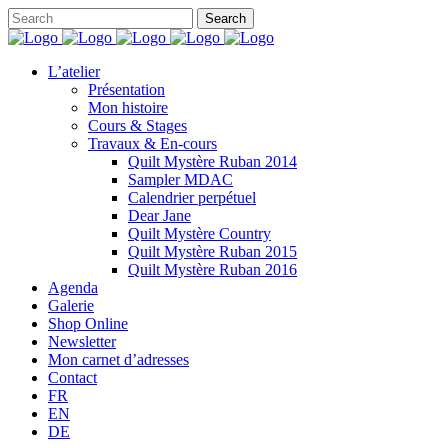
L’atelier
Présentation
Mon histoire
Cours & Stages
Travaux & En-cours
Quilt Mystère Ruban 2014
Sampler MDAC
Calendrier perpétuel
Dear Jane
Quilt Mystère Country
Quilt Mystère Ruban 2015
Quilt Mystère Ruban 2016
Agenda
Galerie
Shop Online
Newsletter
Mon carnet d’adresses
Contact
FR
EN
DE