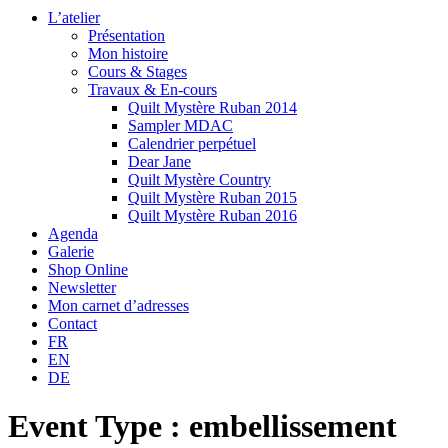
L’atelier
Présentation
Mon histoire
Cours & Stages
Travaux & En-cours
Quilt Mystère Ruban 2014
Sampler MDAC
Calendrier perpétuel
Dear Jane
Quilt Mystère Country
Quilt Mystère Ruban 2015
Quilt Mystère Ruban 2016
Agenda
Galerie
Shop Online
Newsletter
Mon carnet d’adresses
Contact
FR
EN
DE
Event Type : embellissement