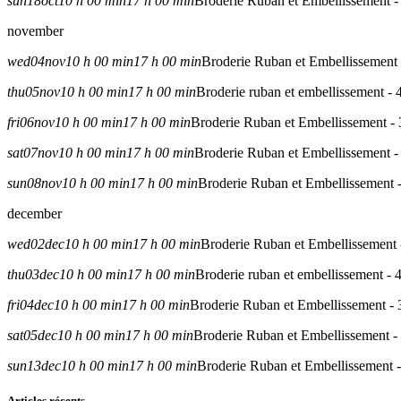
sun
18
oct
10 h 00 min
17 h 00 min
Broderie Ruban et Embellissement -
november
wed
04
nov
10 h 00 min
17 h 00 min
Broderie Ruban et Embellissement 
thu
05
nov
10 h 00 min
17 h 00 min
Broderie ruban et embellissement - 
fri
06
nov
10 h 00 min
17 h 00 min
Broderie Ruban et Embellissement - 
sat
07
nov
10 h 00 min
17 h 00 min
Broderie Ruban et Embellissement -
sun
08
nov
10 h 00 min
17 h 00 min
Broderie Ruban et Embellissement -
december
wed
02
dec
10 h 00 min
17 h 00 min
Broderie Ruban et Embellissement 
thu
03
dec
10 h 00 min
17 h 00 min
Broderie ruban et embellissement - 
fri
04
dec
10 h 00 min
17 h 00 min
Broderie Ruban et Embellissement - 
sat
05
dec
10 h 00 min
17 h 00 min
Broderie Ruban et Embellissement -
sun
13
dec
10 h 00 min
17 h 00 min
Broderie Ruban et Embellissement -
Articles récents