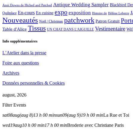
Antique Wedding Sampler
Blackbird De
Anni Downs de Htched and Patched
expo
exposition
J
En-cours
En cuisine
Quiltplace
Histoire de
Hélène Leberre
Nouveautés
patchwork
Port
Patron Gratuit
Noël / Christmas
Tissus
Vestimentaire
Table d'Alice
Wif
UN CHAT DANS L'AIGUILLE
Info supplémentaires
L’Atelier dans la presse
Foire aux questions
Archives
Données personnelles & Cookies
august, 2026
Filter Events
sat
08
aug
(aug 8)
13 h 00 min
sun
09
(aug 9)
19 h 00 min
La Rue et Toi
wed
19
aug
10 h 00 min
17 h 00 min
Broderie avec Christiane Paris