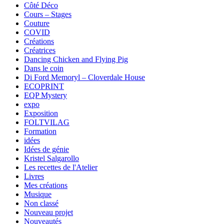
Côté Déco
Cours – Stages
Couture
COVID
Créations
Créatrices
Dancing Chicken and Flying Pig
Dans le coin
Di Ford Memoryl – Cloverdale House
ECOPRINT
EQP Mystery
expo
Exposition
FOLTVILAG
Formation
idées
Idées de génie
Kristel Salgarollo
Les recettes de l'Atelier
Livres
Mes créations
Musique
Non classé
Nouveau projet
Nouveautés