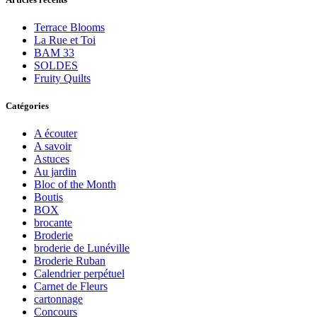
Terrace Blooms
La Rue et Toi
BAM 33
SOLDES
Fruity Quilts
Catégories
A écouter
A savoir
Astuces
Au jardin
Bloc of the Month
Boutis
BOX
brocante
Broderie
broderie de Lunéville
Broderie Ruban
Calendrier perpétuel
Carnet de Fleurs
cartonnage
Concours