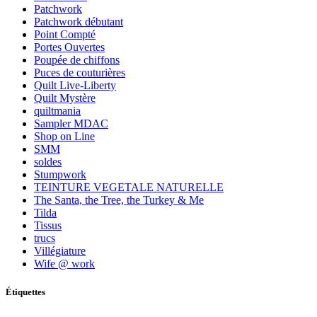
Patchwork
Patchwork débutant
Point Compté
Portes Ouvertes
Poupée de chiffons
Puces de couturières
Quilt Live-Liberty
Quilt Mystère
quiltmania
Sampler MDAC
Shop on Line
SMM
soldes
Stumpwork
TEINTURE VEGETALE NATURELLE
The Santa, the Tree, the Turkey & Me
Tilda
Tissus
trucs
Villégiature
Wife @ work
Étiquettes