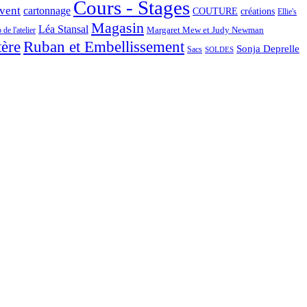
Cours - Stages
Avent
cartonnage
COUTURE
créations
Ellie's
Magasin
Léa Stansal
Margaret Mew et Judy Newman
de l'atelier
tère
Ruban et Embellissement
Sonja Deprelle
Sacs
SOLDES