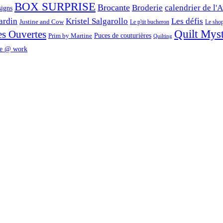
BOX SURPRISE
Brocante
Broderie
calendrier de l'
signs
ardin
Kristel Salgarollo
Les défis
Justine and Cow
Le p'tit bucheron
Le shop 
Quilt Mys
es Ouvertes
Prim by Martine
Puces de couturières
Quilting
e @ work