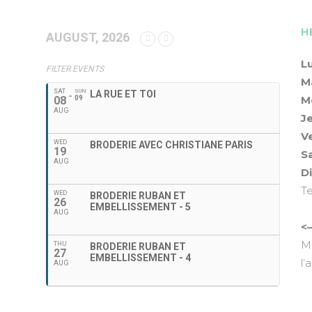
H
AUGUST, 2026
L
FILTER EVENTS
M
SAT
SUN
LA RUE ET TOI
M
08
09
AUG
J
V
WED
BRODERIE AVEC CHRISTIANE PARIS
19
S
AUG
D
Te
WED
BRODERIE RUBAN ET
26
EMBELLISSEMENT - 5
AUG
<
Ma
THU
BRODERIE RUBAN ET
27
EMBELLISSEMENT - 4
l’
AUG