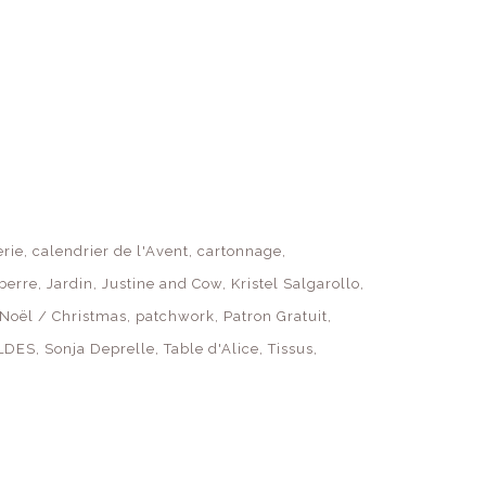
rie
calendrier de l'Avent
cartonnage
berre
Jardin
Justine and Cow
Kristel Salgarollo
Noël / Christmas
patchwork
Patron Gratuit
LDES
Sonja Deprelle
Table d'Alice
Tissus