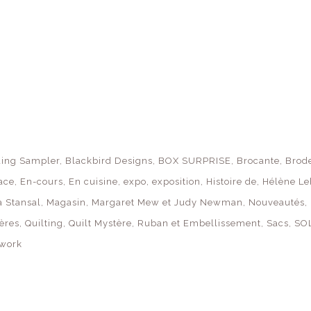
ing Sampler
Blackbird Designs
BOX SURPRISE
Brocante
Brode
lace
En-cours
En cuisine
expo
exposition
Histoire de
Hélène Le
a Stansal
Magasin
Margaret Mew et Judy Newman
Nouveautés
ères
Quilting
Quilt Mystère
Ruban et Embellissement
Sacs
SO
 work