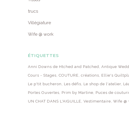
trucs
Villégiature
Wife @ work
ÉTIQUETTES
Anni Downs de Htched and Patched
Antique Wedd
Cours - Stages
COUTURE
créations
Ellie's Quiltp
Le p'tit bucheron
Les défis
Le shop de l'atelier
Lé
Portes Ouvertes
Prim by Martine
Puces de couturi
UN CHAT DANS L'AIGUILLE
Vestimentaire
Wife @