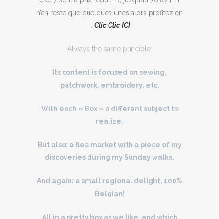
6 et 7 sont à prix réduit ;-), jusqu’au 30 avril. Il
n’en reste que quelques unes alors profitez en
..
Clic Clic ICI
Always the same principle:
Its content is focused on sewing,
patchwork, embroidery, etc.
With each « Box » a different subject to
realize.
But also: a flea market with a piece of my
discoveries during my Sunday walks.
And again: a small regional delight, 100%
Belgian!
All in a pretty box as we like, and which