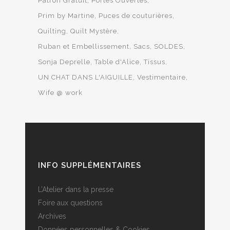
Patron Gratuit
Portes Ouvertes
Prim by Martine
Puces de couturières
Quilting
Quilt Mystère
Ruban et Embellissement
Sacs
SOLDES
Sonja Deprelle
Table d'Alice
Tissus
UN CHAT DANS L'AIGUILLE
Vestimentaire
Wife @ work
INFO SUPPLÉMENTAIRES
L’Atelier dans la presse
Foire aux questions
Archives
Données personnelles & Cookies