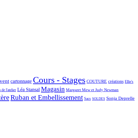
Cours - Stages
Avent
cartonnage
COUTURE
créations
Ellie's
Magasin
Léa Stansal
Margaret Mew et Judy Newman
de l'atelier
tère
Ruban et Embellissement
Sonja Deprelle
Sacs
SOLDES