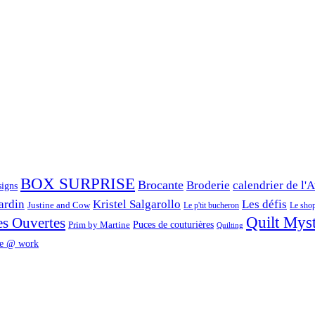
BOX SURPRISE
Brocante
Broderie
calendrier de l'
signs
ardin
Kristel Salgarollo
Les défis
Justine and Cow
Le p'tit bucheron
Le shop 
Quilt Mys
es Ouvertes
Prim by Martine
Puces de couturières
Quilting
e @ work