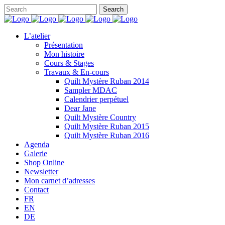
L’atelier
Présentation
Mon histoire
Cours & Stages
Travaux & En-cours
Quilt Mystère Ruban 2014
Sampler MDAC
Calendrier perpétuel
Dear Jane
Quilt Mystère Country
Quilt Mystère Ruban 2015
Quilt Mystère Ruban 2016
Agenda
Galerie
Shop Online
Newsletter
Mon carnet d’adresses
Contact
FR
EN
DE