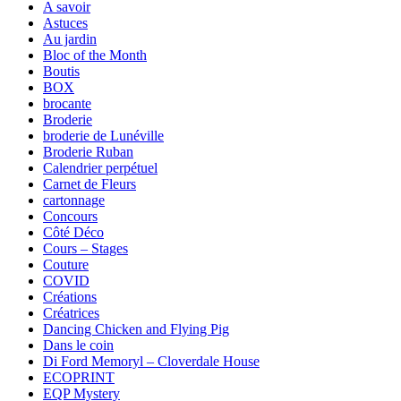
A savoir
Astuces
Au jardin
Bloc of the Month
Boutis
BOX
brocante
Broderie
broderie de Lunéville
Broderie Ruban
Calendrier perpétuel
Carnet de Fleurs
cartonnage
Concours
Côté Déco
Cours – Stages
Couture
COVID
Créations
Créatrices
Dancing Chicken and Flying Pig
Dans le coin
Di Ford Memoryl – Cloverdale House
ECOPRINT
EQP Mystery