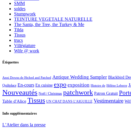
SMM
soldes
Stumpwork
TEINTURE VEGETALE NATURELLE
The Santa, the Tree, the Turkey & Me
Tilda
Tissus
trucs
Villégiature
Wife @ work
Étiquettes
Antique Wedding Sampler
Blackbird De
Anni Downs de Htched and Patched
expo
exposition
J
En-cours
En cuisine
Quiltplace
Histoire de
Hélène Leberre
Nouveautés
patchwork
Port
Patron Gratuit
Noël / Christmas
Tissus
Vestimentaire
Table d'Alice
Wif
UN CHAT DANS L'AIGUILLE
Info supplémentaires
L’Atelier dans la presse