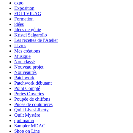
expo
Exposition
FOLTVILAG
Formation
idées
Idées de génie
Kristel Salgarollo
Les recettes de l'Atelier
Livres
Mes créations
Musique
Non classé
Nouveau projet
Nouveautés
Patchwork
Patchwork débutant
Point Compté
Portes Ouvertes
Poupée de chiffons
Puces de couturières
Quilt Live-Liberty
Quilt Mystère
quiltmania
Sampler MDAC
Shop on Line