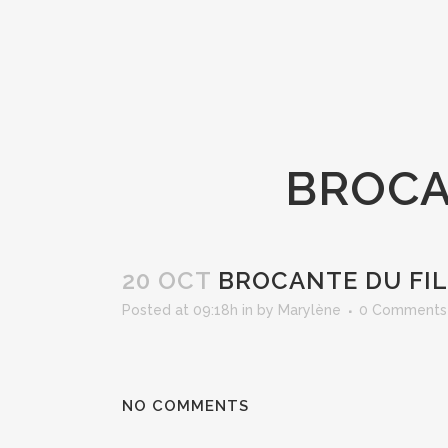
BROCA
20 OCT
BROCANTE DU FIL
Posted at 09:18h
in
by
Marylène
0 Comments
NO COMMENTS