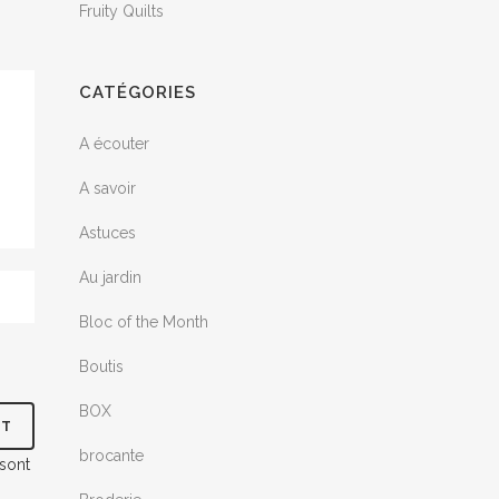
Fruity Quilts
CATÉGORIES
A écouter
A savoir
Astuces
Au jardin
Bloc of the Month
Boutis
BOX
brocante
 sont