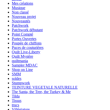
Mes créations
Musique
Non classé
Nouveau projet
Nouveautés
Patchwork
Patchwork débutant
Point Compté
Portes Ouvertes
Poupée de chiffons
Puces de couturières
Quilt Live-Liberty
Quilt Mystère
quiltmania
Sampler MDAC
Shop on Line
SMM
soldes
Stumpwork
TEINTURE VEGETALE NATURELLE
The Santa, the Tree, the Turkey & Me
Tilda
Tissus
trucs
Villégiature