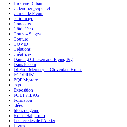
Broderie Ruban
Calendrier perpétuel
Carnet de Fleurs
cartonnage
Concours
Côté Déco
Cours – Stages
Couture
COVID
Créations
Créatrices
Dancing Chicken and Flying Pig
Dans le coin
Di Ford Memoryl – Cloverdale House
ECOPRINT
EQP Mystery
expo
Exposition
FOLTVILAG
Formation
idées
Idées de génie
Kristel Salgarollo
Les recettes de l'Atelier
Livres