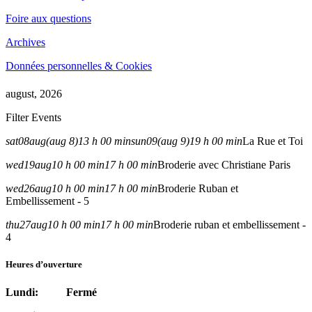
Foire aux questions
Archives
Données personnelles & Cookies
august, 2026
Filter Events
sat
08
aug
(aug 8)
13 h 00 min
sun
09
(aug 9)
19 h 00 min
La Rue et Toi
wed
19
aug
10 h 00 min
17 h 00 min
Broderie avec Christiane Paris
wed
26
aug
10 h 00 min
17 h 00 min
Broderie Ruban et
Embellissement - 5
thu
27
aug
10 h 00 min
17 h 00 min
Broderie ruban et embellissement -
4
Heures d’ouverture
Lundi: Fermé