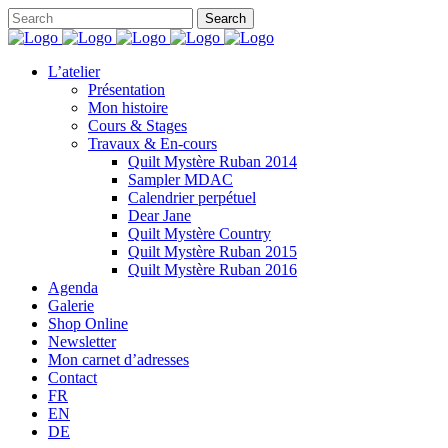
L’atelier
Présentation
Mon histoire
Cours & Stages
Travaux & En-cours
Quilt Mystère Ruban 2014
Sampler MDAC
Calendrier perpétuel
Dear Jane
Quilt Mystère Country
Quilt Mystère Ruban 2015
Quilt Mystère Ruban 2016
Agenda
Galerie
Shop Online
Newsletter
Mon carnet d’adresses
Contact
FR
EN
DE