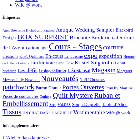
Wife @ work
Étiquettes
Antique Wedding Sampler
Blackbird
Anni Downs de Htched and Patched
BOX SURPRISE
Brocante
Broderie
calendrier
Designs
Cours - Stages
de l'Avent
cartonnage
COUTURE
expo
exposition
En-cours
créations
En cuisine
Ellie's Quiltplace
Histoire
Jardin
Kristel Salgarollo
Justine and Cow
Le p'tit
de
Hélène Leberre
Magasin
Les défis
Léa Stansal
Margaret
bucheron
Le shop de l'atelier
Nouveautés
Mew et Judy Newman
Noël / Christmas
patchwork
Portes Ouvertes
Patron Gratuit
Prim by Martine
Quilt Mystère
Ruban et
Puces de couturières
Quilting
Embellissement
Sonja Deprelle
Table d'Alice
Sacs
SOLDES
Tissus
Vestimentaire
Wife @ work
UN CHAT DANS L'AIGUILLE
Info supplémentaires
L’Atelier dans la presse