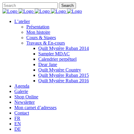
L’atelier
Présentation
Mon histoire
Cours & Stages
Travaux & En-cours
Quilt Mystère Ruban 2014
Sampler MDAC
Calendrier perpétuel
Dear Jane
Quilt Mystère Country
Quilt Mystère Ruban 2015
Quilt Mystère Ruban 2016
Agenda
Galerie
Shop Online
Newsletter
Mon carnet d’adresses
Contact
FR
EN
DE