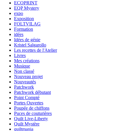
ECOPRINT
EQP Mystery
expo
Exposition
FOLTVILAG
Formation
idées
Idées de génie
Kristel Salgarollo
Les recettes de l'Atelier
Livres
Mes créations
Musique
Non classé
Nouveau projet
Nouveautés
Patchwork
Patchwork débutant
Point Compté
Portes Ouvertes
Poupée de chiffons
Puces de couturières
Quilt Live-Liberty
Quilt Mystère
quiltmania