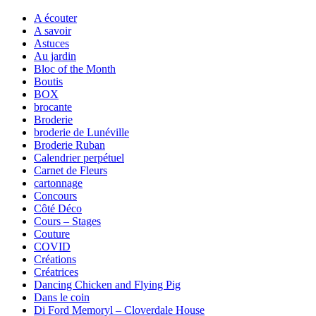
A écouter
A savoir
Astuces
Au jardin
Bloc of the Month
Boutis
BOX
brocante
Broderie
broderie de Lunéville
Broderie Ruban
Calendrier perpétuel
Carnet de Fleurs
cartonnage
Concours
Côté Déco
Cours – Stages
Couture
COVID
Créations
Créatrices
Dancing Chicken and Flying Pig
Dans le coin
Di Ford Memoryl – Cloverdale House