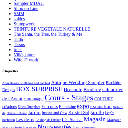
Sampler MDAC
Shop on Line
SMM
soldes
Stumpwork
TEINTURE VEGETALE NATURELLE
The Santa, the Tree, the Turkey & Me
Tilda
Tissus
trucs
Villégiature
Wife @ work
Étiquettes
Antique Wedding Sampler
Blackbird
Anni Downs de Htched and Patched
BOX SURPRISE
Brocante
Broderie
calendrier
Designs
Cours - Stages
de l'Avent
cartonnage
COUTURE
expo
exposition
En-cours
créations
En cuisine
Ellie's Quiltplace
Histoire
Jardin
Kristel Salgarollo
Justine and Cow
Le p'tit
de
Hélène Leberre
Magasin
Les défis
Léa Stansal
Margaret
bucheron
Le shop de l'atelier
Nouveautés
Mew et Judy Newman