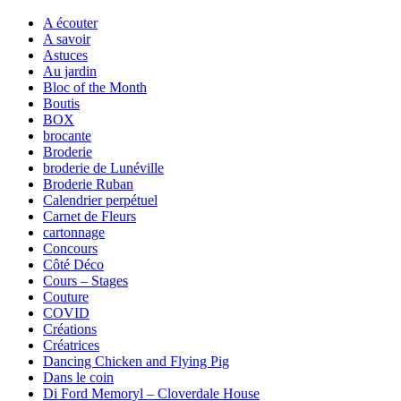
A écouter
A savoir
Astuces
Au jardin
Bloc of the Month
Boutis
BOX
brocante
Broderie
broderie de Lunéville
Broderie Ruban
Calendrier perpétuel
Carnet de Fleurs
cartonnage
Concours
Côté Déco
Cours – Stages
Couture
COVID
Créations
Créatrices
Dancing Chicken and Flying Pig
Dans le coin
Di Ford Memoryl – Cloverdale House