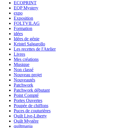
ECOPRINT
EQP Mystery
expo
Exposition
FOLTVILAG
Formation
idées
Idées de génie
Kristel Salgarollo
Les recettes de l'Atelier
Livres
Mes créations
Musique
Non classé
Nouveau projet
Nouveautés
Patchwork
Patchwork débutant
Point Compté
Portes Ouvertes
Poupée de chiffons
Puces de couturières
Quilt Live-Liberty
Quilt Mystère
quiltmania