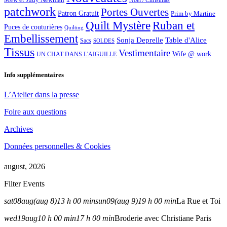
Noël / Christmas
patchwork
Portes Ouvertes
Patron Gratuit
Prim by Martine
Quilt Mystère
Ruban et
Puces de couturières
Quilting
Embellissement
Sonja Deprelle
Table d'Alice
Sacs
SOLDES
Tissus
Vestimentaire
Wife @ work
UN CHAT DANS L'AIGUILLE
Info supplémentaires
L’Atelier dans la presse
Foire aux questions
Archives
Données personnelles & Cookies
august, 2026
Filter Events
sat
08
aug
(aug 8)
13 h 00 min
sun
09
(aug 9)
19 h 00 min
La Rue et Toi
wed
19
aug
10 h 00 min
17 h 00 min
Broderie avec Christiane Paris