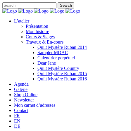
L’atelier
Présentation
Mon histoire
Cours & Stages
Travaux & En-cours
Quilt Mystère Ruban 2014
Sampler MDAC
Calendrier perpétuel
Dear Jane
Quilt Mystère Country
Quilt Mystère Ruban 2015
Quilt Mystère Ruban 2016
Agenda
Galerie
Shop Online
Newsletter
Mon carnet d’adresses
Contact
FR
EN
DE