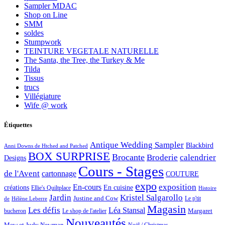
Sampler MDAC
Shop on Line
SMM
soldes
Stumpwork
TEINTURE VEGETALE NATURELLE
The Santa, the Tree, the Turkey & Me
Tilda
Tissus
trucs
Villégiature
Wife @ work
Étiquettes
Antique Wedding Sampler
Blackbird
Anni Downs de Htched and Patched
BOX SURPRISE
Brocante
Broderie
calendrier
Designs
Cours - Stages
de l'Avent
cartonnage
COUTURE
expo
exposition
En-cours
créations
En cuisine
Ellie's Quiltplace
Histoire
Jardin
Kristel Salgarollo
Justine and Cow
Le p'tit
de
Hélène Leberre
Magasin
Les défis
Léa Stansal
Margaret
bucheron
Le shop de l'atelier
Nouveautés
Mew et Judy Newman