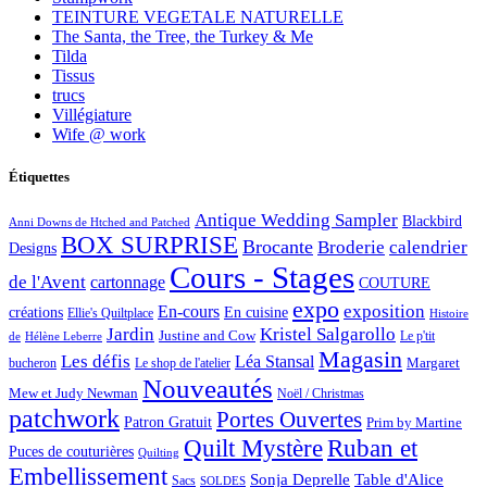
TEINTURE VEGETALE NATURELLE
The Santa, the Tree, the Turkey & Me
Tilda
Tissus
trucs
Villégiature
Wife @ work
Étiquettes
Antique Wedding Sampler
Blackbird
Anni Downs de Htched and Patched
BOX SURPRISE
Brocante
Broderie
calendrier
Designs
Cours - Stages
de l'Avent
cartonnage
COUTURE
expo
exposition
En-cours
créations
En cuisine
Ellie's Quiltplace
Histoire
Jardin
Kristel Salgarollo
Justine and Cow
Le p'tit
de
Hélène Leberre
Magasin
Les défis
Léa Stansal
Margaret
bucheron
Le shop de l'atelier
Nouveautés
Mew et Judy Newman
Noël / Christmas
patchwork
Portes Ouvertes
Patron Gratuit
Prim by Martine
Quilt Mystère
Ruban et
Puces de couturières
Quilting
Embellissement
Sonja Deprelle
Table d'Alice
Sacs
SOLDES