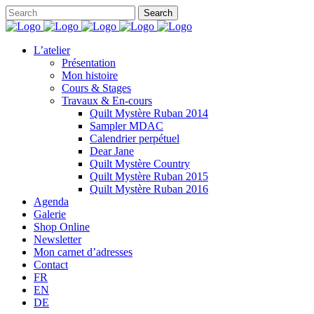
L’atelier
Présentation
Mon histoire
Cours & Stages
Travaux & En-cours
Quilt Mystère Ruban 2014
Sampler MDAC
Calendrier perpétuel
Dear Jane
Quilt Mystère Country
Quilt Mystère Ruban 2015
Quilt Mystère Ruban 2016
Agenda
Galerie
Shop Online
Newsletter
Mon carnet d’adresses
Contact
FR
EN
DE