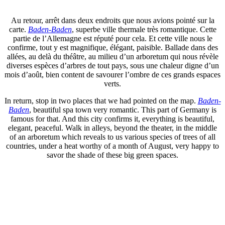
Au retour, arrêt dans deux endroits que nous avions pointé sur la
carte.
Baden-Baden
, superbe ville thermale très romantique. Cette
partie de l’Allemagne est réputé pour cela. Et cette ville nous le
confirme, tout y est magnifique, élégant, paisible. Ballade dans des
allées, au delà du théâtre, au milieu d’un arboretum qui nous révèle
diverses espèces d’arbres de tout pays, sous une chaleur digne d’un
mois d’août, bien content de savourer l’ombre de ces grands espaces
verts.
In return, stop in two places that we had pointed on the map.
Baden-
Baden
, beautiful spa town very romantic. This part of Germany is
famous for that. And this city confirms it, everything is beautiful,
elegant, peaceful. Walk in alleys, beyond the theater, in the middle
of an arboretum which reveals to us various species of trees of all
countries, under a heat worthy of a month of August, very happy to
savor the shade of these big green spaces.