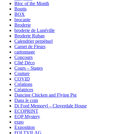
Bloc of the Month
Boutis
BOX
brocante
Broderie
broderie de Lunéville
Broderie Ruban
Calendrier perpétuel
Carnet de Fleurs
cartonnage
Concours
Côté Déco
Cours – Stages
Couture
COVID
Créations
Créatrices
Dancing Chicken and Flying Pig
Dans le coin
Di Ford Memoryl – Cloverdale House
ECOPRINT
EQP Mystery
expo
Exposition
FOLTVILAG