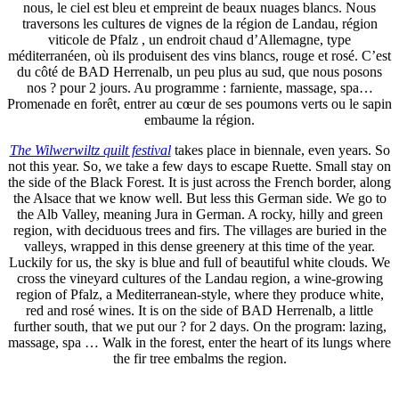
nous, le ciel est bleu et empreint de beaux nuages blancs. Nous
traversons les cultures de vignes de la région de Landau, région
viticole de Pfalz , un endroit chaud d’Allemagne, type
méditerranéen, où ils produisent des vins blancs, rouge et rosé. C’est
du côté de BAD Herrenalb, un peu plus au sud, que nous posons
nos ? pour 2 jours. Au programme : farniente, massage, spa…
Promenade en forêt, entrer au cœur de ses poumons verts ou le sapin
embaume la région.
The Wilwerwiltz quilt festival
takes place in biennale, even years. So
not this year. So, we take a few days to escape Ruette. Small stay on
the side of the Black Forest. It is just across the French border, along
the Alsace that we know well. But less this German side. We go to
the Alb Valley, meaning Jura in German. A rocky, hilly and green
region, with deciduous trees and firs. The villages are buried in the
valleys, wrapped in this dense greenery at this time of the year.
Luckily for us, the sky is blue and full of beautiful white clouds. We
cross the vineyard cultures of the Landau region, a wine-growing
region of Pfalz, a Mediterranean-style, where they produce white,
red and rosé wines. It is on the side of BAD Herrenalb, a little
further south, that we put our ? for 2 days. On the program: lazing,
massage, spa … Walk in the forest, enter the heart of its lungs where
the fir tree embalms the region.