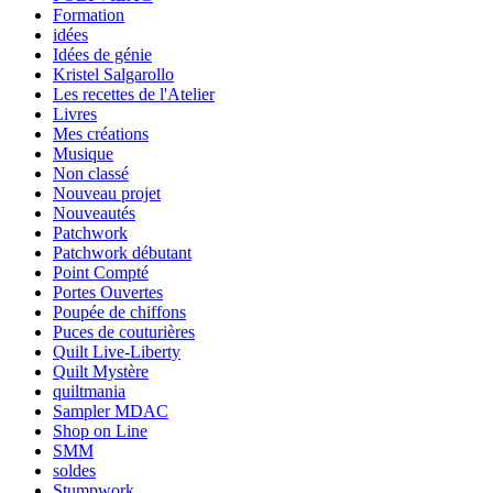
Formation
idées
Idées de génie
Kristel Salgarollo
Les recettes de l'Atelier
Livres
Mes créations
Musique
Non classé
Nouveau projet
Nouveautés
Patchwork
Patchwork débutant
Point Compté
Portes Ouvertes
Poupée de chiffons
Puces de couturières
Quilt Live-Liberty
Quilt Mystère
quiltmania
Sampler MDAC
Shop on Line
SMM
soldes
Stumpwork