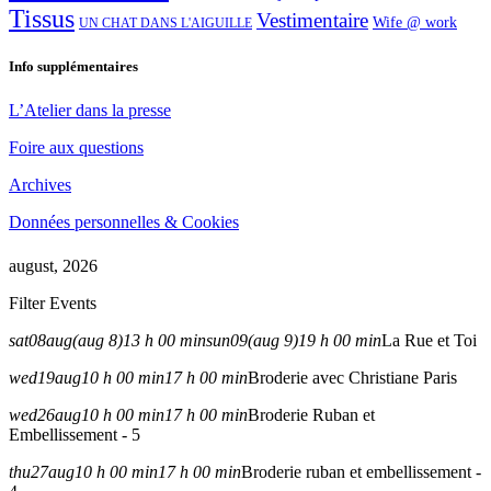
Tissus
Vestimentaire
Wife @ work
UN CHAT DANS L'AIGUILLE
Info supplémentaires
L’Atelier dans la presse
Foire aux questions
Archives
Données personnelles & Cookies
august, 2026
Filter Events
sat
08
aug
(aug 8)
13 h 00 min
sun
09
(aug 9)
19 h 00 min
La Rue et Toi
wed
19
aug
10 h 00 min
17 h 00 min
Broderie avec Christiane Paris
wed
26
aug
10 h 00 min
17 h 00 min
Broderie Ruban et
Embellissement - 5
thu
27
aug
10 h 00 min
17 h 00 min
Broderie ruban et embellissement -