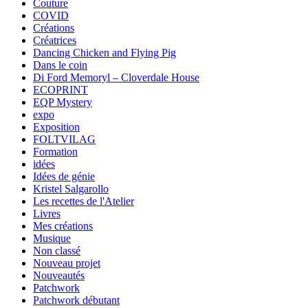
Couture
COVID
Créations
Créatrices
Dancing Chicken and Flying Pig
Dans le coin
Di Ford Memoryl – Cloverdale House
ECOPRINT
EQP Mystery
expo
Exposition
FOLTVILAG
Formation
idées
Idées de génie
Kristel Salgarollo
Les recettes de l'Atelier
Livres
Mes créations
Musique
Non classé
Nouveau projet
Nouveautés
Patchwork
Patchwork débutant