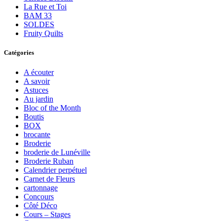
La Rue et Toi
BAM 33
SOLDES
Fruity Quilts
Catégories
A écouter
A savoir
Astuces
Au jardin
Bloc of the Month
Boutis
BOX
brocante
Broderie
broderie de Lunéville
Broderie Ruban
Calendrier perpétuel
Carnet de Fleurs
cartonnage
Concours
Côté Déco
Cours – Stages