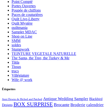
Point Compté
Portes Ouvertes
Poupée de chiffons
Puces de couturières
Quilt Live-Liberty
Quilt Mystère
quiltmania
Sampler MDAC
Shop on Line
SMM
soldes
Stumpwork
TEINTURE VEGETALE NATURELLE
The Santa, the Tree, the Turkey & Me
Tilda
Tissus
trucs
Villégiature
Wife @ work
Étiquettes
Antique Wedding Sampler
Blackbird
Anni Downs de Htched and Patched
BOX SURPRISE
Brocante
Broderie
calendrier
Designs