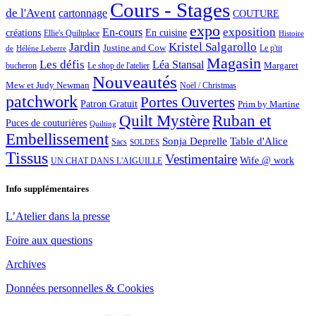
Cours - Stages
de l'Avent
cartonnage
COUTURE
expo
exposition
En-cours
créations
En cuisine
Ellie's Quiltplace
Histoire
Jardin
Kristel Salgarollo
Justine and Cow
Le p'tit
de
Hélène Leberre
Magasin
Les défis
Léa Stansal
Margaret
bucheron
Le shop de l'atelier
Nouveautés
Mew et Judy Newman
Noël / Christmas
patchwork
Portes Ouvertes
Patron Gratuit
Prim by Martine
Quilt Mystère
Ruban et
Puces de couturières
Quilting
Embellissement
Sonja Deprelle
Table d'Alice
Sacs
SOLDES
Tissus
Vestimentaire
Wife @ work
UN CHAT DANS L'AIGUILLE
Info supplémentaires
L’Atelier dans la presse
Foire aux questions
Archives
Données personnelles & Cookies