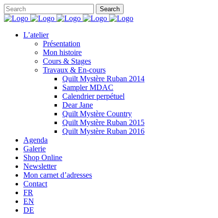
L’atelier
Présentation
Mon histoire
Cours & Stages
Travaux & En-cours
Quilt Mystère Ruban 2014
Sampler MDAC
Calendrier perpétuel
Dear Jane
Quilt Mystère Country
Quilt Mystère Ruban 2015
Quilt Mystère Ruban 2016
Agenda
Galerie
Shop Online
Newsletter
Mon carnet d’adresses
Contact
FR
EN
DE