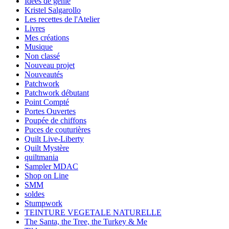
Idées de génie
Kristel Salgarollo
Les recettes de l'Atelier
Livres
Mes créations
Musique
Non classé
Nouveau projet
Nouveautés
Patchwork
Patchwork débutant
Point Compté
Portes Ouvertes
Poupée de chiffons
Puces de couturières
Quilt Live-Liberty
Quilt Mystère
quiltmania
Sampler MDAC
Shop on Line
SMM
soldes
Stumpwork
TEINTURE VEGETALE NATURELLE
The Santa, the Tree, the Turkey & Me