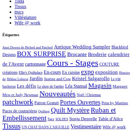
Tilda
Tissus
trucs
Villégiature
Wife @ work
Étiquettes
Antique Wedding Sampler
Blackbird
Anni Downs de Htched and Patched
BOX SURPRISE
Brocante
Broderie
calendrier
Designs
Cours - Stages
de l'Avent
cartonnage
COUTURE
expo
exposition
En-cours
créations
En cuisine
Ellie's Quiltplace
Histoire
Jardin
Kristel Salgarollo
Justine and Cow
Le p'tit
de
Hélène Leberre
Magasin
Les défis
Léa Stansal
Margaret
bucheron
Le shop de l'atelier
Nouveautés
Mew et Judy Newman
Noël / Christmas
patchwork
Portes Ouvertes
Patron Gratuit
Prim by Martine
Quilt Mystère
Ruban et
Puces de couturières
Quilting
Embellissement
Sonja Deprelle
Table d'Alice
Sacs
SOLDES
Tissus
Vestimentaire
Wife @ work
UN CHAT DANS L'AIGUILLE