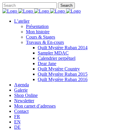
L’atelier
Présentation
Mon histoire
Cours & Stages
Travaux & En-cours
Quilt Mystère Ruban 2014
Sampler MDAC
Calendrier perpétuel
Dear Jane
Quilt Mystère Country
Quilt Mystère Ruban 2015
Quilt Mystère Ruban 2016
Agenda
Galerie
Shop Online
Newsletter
Mon carnet d’adresses
Contact
FR
EN
DE