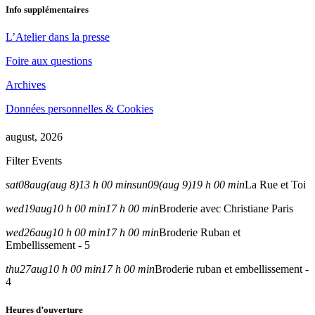
Info supplémentaires
L’Atelier dans la presse
Foire aux questions
Archives
Données personnelles & Cookies
august, 2026
Filter Events
sat
08
aug
(aug 8)
13 h 00 min
sun
09
(aug 9)
19 h 00 min
La Rue et Toi
wed
19
aug
10 h 00 min
17 h 00 min
Broderie avec Christiane Paris
wed
26
aug
10 h 00 min
17 h 00 min
Broderie Ruban et
Embellissement - 5
thu
27
aug
10 h 00 min
17 h 00 min
Broderie ruban et embellissement -
4
Heures d’ouverture