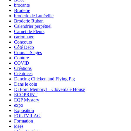
brocante
Broderie
broderie de Lunéville
Broderie Ruban
Calendrier perpétuel
Carnet de Fleurs
cartonnage
Concours
Côté Déco
Cours – Stages
Couture
COVID
Créations
Créatrices
Dancing Chicken and Flying Pig
Dans le coin
Di Ford Memoryl – Cloverdale House
ECOPRINT
EQP Mystery
expo
Exposition
FOLTVILAG
Formation
idées